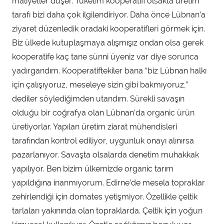
maliyetler düşer. Tüketim kooperatifi olsakta üretim
tarafı bizi daha çok ilgilendiriyor. Daha önce Lübnan’a
ziyaret düzenledik oradaki kooperatifleri görmek için.
Biz ülkede kutuplaşmaya alışmışız ondan olsa gerek
kooperatife kaç tane sünni üyeniz var diye sorunca
yadırgandım. Kooperatiftekiler bana “biz Lübnan halkı
için çalışıyoruz, meseleye sizin gibi bakmıyoruz,”
dediler söylediğimden utandım. Sürekli savaşın
olduğu bir coğrafya olan Lübnan’da organic ürün
üretiyorlar. Yapılan üretim ziarat mühendisleri
tarafından kontrol ediliyor, uygunluk onayı alınırsa
pazarlanıyor. Savaşta olsalarda denetim muhakkak
yapılıyor. Ben bizim ülkemizde organic tarım
yapıldığına inanmıyorum. Edirne’de mesela topraklar
zehirlendiği için domates yetişmiyor. Özellikle çeltik
tarlaları yakınında olan topraklarda. Çeltik için yoğun