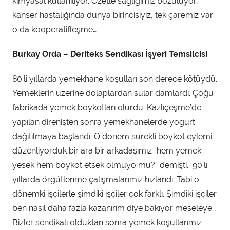
kimyasal kullanılıyor. Özetle sağlığımız bozuluyor,
kanser hastalığında dünya birincisiyiz, tek çaremiz var
o da kooperatifleşme…
Burkay Orda – Deriteks Sendikası İşyeri Temsilcisi
80’li yıllarda yemekhane koşulları son derece kötüydü.
Yemeklerin üzerine dolaplardan sular damlardı. Çoğu
fabrikada yemek boykotları olurdu. Kazlıçeşme’de
yapılan direnişten sonra yemekhanelerde yogurt
dağıtılmaya başlandı. O dönem sürekli boykot eylemi
düzenliyorduk bir ara bir arkadaşımız “hem yemek
yesek hem boykot etsek olmuyo mu?” demişti. 90’lı
yıllarda örgütlenme çalışmalarımız hızlandı. Tabi o
dönemki işçilerle şimdiki işçiler çok farklı. Şimdiki işçiler
ben nasıl daha fazla kazanırım diye bakıyor meseleye…
Bizler sendikalı olduktan sonra yemek koşullarımız