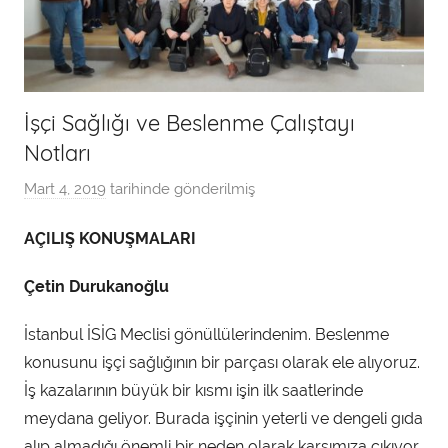
İşçi Sağlığı ve Beslenme Çalıştayı
Notları
Mart 4, 2019
tarihinde gönderilmiş
a
d
AÇILIŞ KONUŞMALARI
m
i
Çetin Durukanoğlu
n
t
İstanbul İSİG Meclisi gönüllülerindenim. Beslenme
a
konusunu işçi sağlığının bir parçası olarak ele alıyoruz.
r
İş kazalarının büyük bir kısmı işin ilk saatlerinde
a
meydana geliyor. Burada işçinin yeterli ve dengeli gıda
f
alıp almadığı önemli bir neden olarak karşımıza çıkıyor.