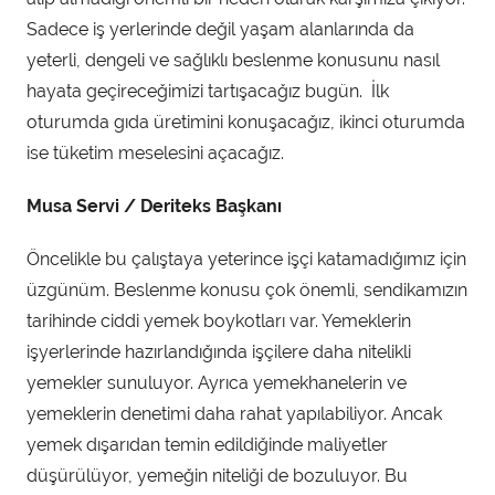
ı
Sadece iş yerlerinde değil yaşam alanlarında da
n
d
yeterli, dengeli ve sağlıklı beslenme konusunu nasıl
a
hayata geçireceğimizi tartışacağız bugün. İlk
n
oturumda gıda üretimini konuşacağız, ikinci oturumda
ise tüketim meselesini açacağız.
Musa Servi / Deriteks Başkanı
Öncelikle bu çalıştaya yeterince işçi katamadığımız için
üzgünüm. Beslenme konusu çok önemli, sendikamızın
tarihinde ciddi yemek boykotları var. Yemeklerin
işyerlerinde hazırlandığında işçilere daha nitelikli
yemekler sunuluyor. Ayrıca yemekhanelerin ve
yemeklerin denetimi daha rahat yapılabiliyor. Ancak
yemek dışarıdan temin edildiğinde maliyetler
düşürülüyor, yemeğin niteliği de bozuluyor. Bu