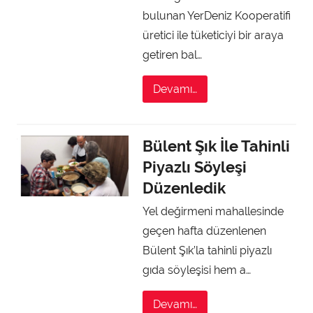
bulunan YerDeniz Kooperatifi
üretici ile tüketiciyi bir araya
getiren bal…
Devamı…
Bülent Şık İle Tahinli
Piyazlı Söyleşi
Düzenledik
Yel değirmeni mahallesinde
geçen hafta düzenlenen
Bülent Şık’la tahinli piyazlı
gıda söyleşisi hem a…
Devamı…