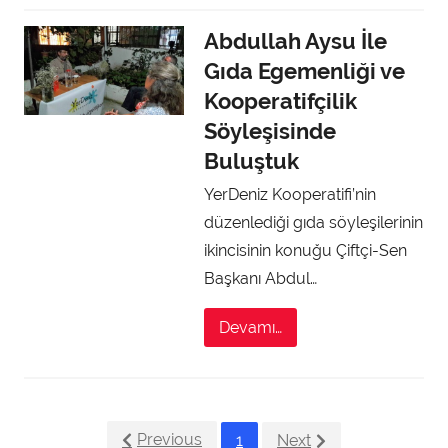
Abdullah Aysu İle
Gıda Egemenliği ve
Kooperatifçilik
Söyleşisinde
Buluştuk
YerDeniz Kooperatifi’nin
düzenlediği gıda söyleşilerinin
ikincisinin konuğu Çiftçi-Sen
Başkanı Abdul…
Devamı…
Previous
1
Next