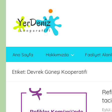
İçeriğe
atla
Ana Sayfa
Hakkımızda
Faaliyet Alanl
Etiket:
Devrek Güneşi Kooperatifi
Ref
taci
Eylül