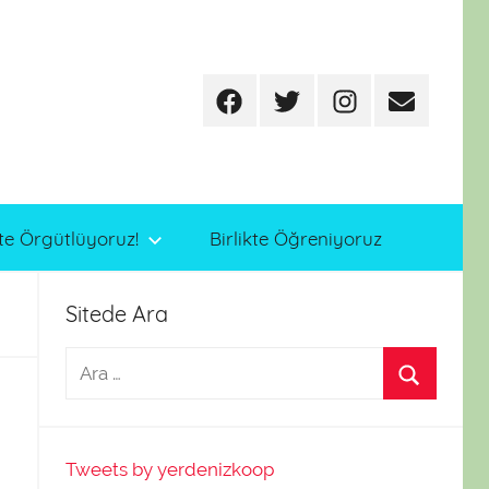
Facebook
Twitter
Instagram
E-
posta
te Örgütlüyoruz!
Birlikte Öğreniyoruz
Sitede Ara
Tweets by yerdenizkoop