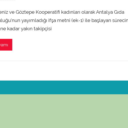
d
niz ve Göztepe Kooperatifi kadınları olarak Antalya Gıda
m
i
luğu’nun yayımladığı ifşa metni (ek-1) ile başlayan süreci
n
e kadar yakın takipçisi
t
a
vamı
r
a
f
ı
n
d
a
n