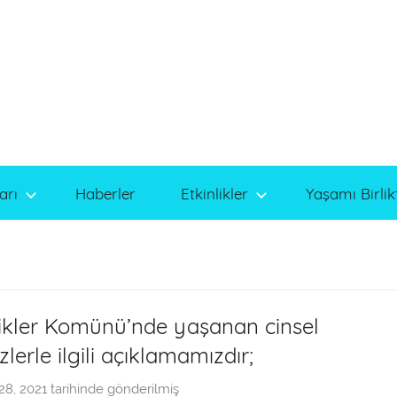
arı
Haberler
Etkinlikler
Yaşamı Birlik
ikler Komünü’nde yaşanan cinsel
zlerle ilgili açıklamamızdır;
 28, 2021
tarihinde gönderilmiş
a