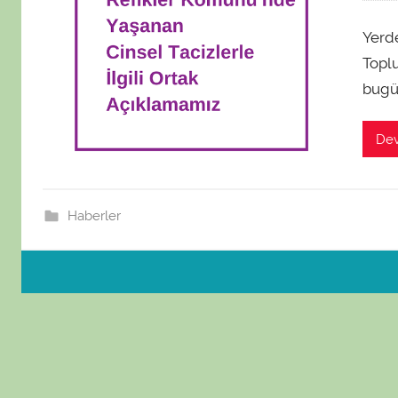
Yerde
Toplu
bugün
De
Haberler