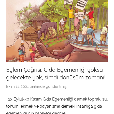
Eylem Çağrısı: Gıda Egemenliği yoksa
gelecekte yok, şimdi dönüşüm zamanı!
Ekim 11, 2021
tarihinde gönderilmiş
a
d
23 Eylül-30 Kasım Gıda Egemenliği demek toprak, su,
m
tohum, ekmek ve dayanışma demek! İnsanlığa gıda
i
n
egemenliği için harekete geçme