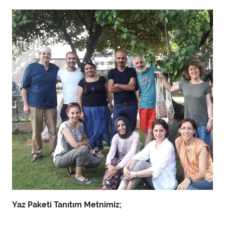
d
a
n
Yaz Paketi Tanıtım Metnimiz;