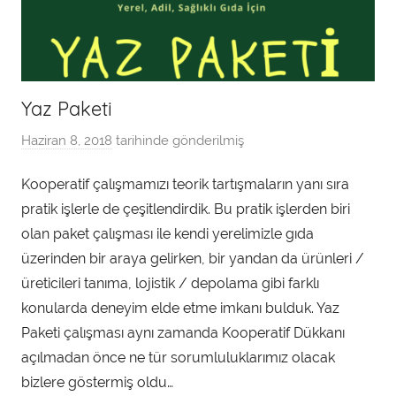
Yaz Paketi
Haziran 8, 2018
tarihinde gönderilmiş
a
d
Kooperatif çalışmamızı teorik tartışmaların yanı sıra
m
pratik işlerle de çeşitlendirdik. Bu pratik işlerden biri
i
n
olan paket çalışması ile kendi yerelimizle gıda
t
üzerinden bir araya gelirken, bir yandan da ürünleri /
a
üreticileri tanıma, lojistik / depolama gibi farklı
r
konularda deneyim elde etme imkanı bulduk. Yaz
a
Paketi çalışması aynı zamanda Kooperatif Dükkanı
f
açılmadan önce ne tür sorumluluklarımız olacak
ı
bizlere göstermiş oldu…
n