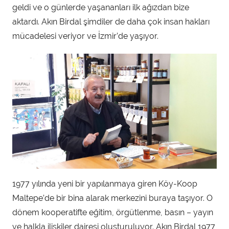
ı
geldi ve o günlerde yaşananları ilk ağızdan bize
n
aktardı. Akın Birdal şimdiler de daha çok insan hakları
d
mücadelesi veriyor ve İzmir’de yaşıyor.
a
n
1977 yılında yeni bir yapılanmaya giren Köy-Koop
Maltepe’de bir bina alarak merkezini buraya taşıyor. O
dönem kooperatifte eğitim, örgütlenme, basın – yayın
ve halkla ilişkiler dairesi oluşturuluyor. Akın Birdal 1977