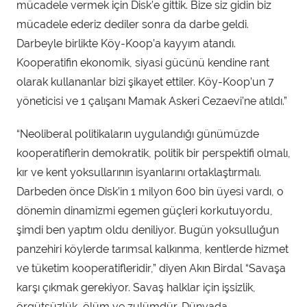
mücadele vermek için Disk’e gittik. Bize siz gidin biz
mücadele ederiz dediler sonra da darbe geldi.
Darbeyle birlikte Köy-Koop’a kayyım atandı.
Kooperatifin ekonomik, siyasi gücünü kendine rant
olarak kullananlar bizi şikayet ettiler. Köy-Koop’un 7
yöneticisi ve 1 çalışanı Mamak Askeri Cezaevi’ne atıldı.”
“Neoliberal politikaların uygulandığı günümüzde
kooperatiflerin demokratik, politik bir perspektifi olmalı,
kır ve kent yoksullarının isyanlarını ortaklaştırmalı.
Darbeden önce Disk’in 1 milyon 600 bin üyesi vardı, o
dönemin dinamizmi egemen güçleri korkutuyordu,
şimdi ben yaptım oldu deniliyor. Bugün yoksulluğun
panzehiri köylerde tarımsal kalkınma, kentlerde hizmet
ve tüketim kooperatifleridir,” diyen Akın Birdal “Savaşa
karşı çıkmak gerekiyor. Savaş halklar için işsizlik,
örgütsüzlük, ölüm ve zulümdür. Dünyada