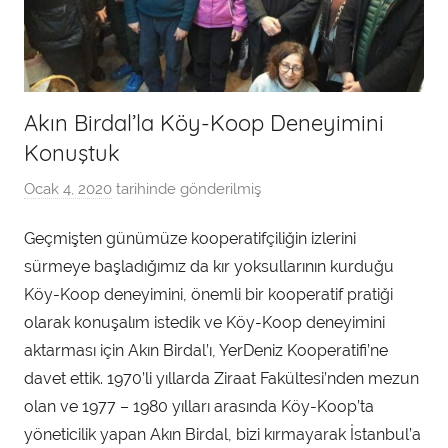
Akın Birdal’la Köy-Koop Deneyimini
Konuştuk
Ocak 4, 2020
tarihinde gönderilmiş
a
d
Geçmişten günümüze kooperatifçiliğin izlerini
m
sürmeye başladığımız da kır yoksullarının kurduğu
i
n
Köy-Koop deneyimini, önemli bir kooperatif pratiği
t
olarak konuşalım istedik ve Köy-Koop deneyimini
a
aktarması için Akın Birdal’ı, YerDeniz Kooperatifi’ne
r
davet ettik. 1970’li yıllarda Ziraat Fakültesi’nden mezun
a
olan ve 1977 – 1980 yılları arasında Köy-Koop’ta
f
yöneticilik yapan Akın Birdal, bizi kırmayarak İstanbul’a