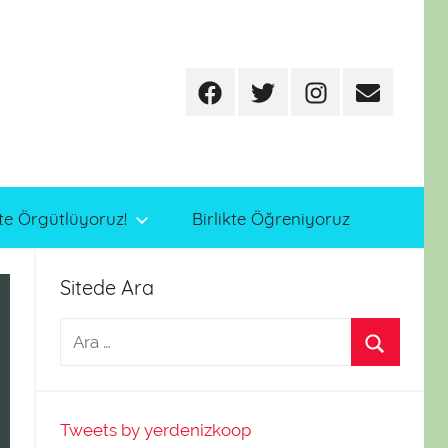
Facebook
Twitter
Instagram
E-
posta
te Örgütlüyoruz!
Birlikte Öğreniyoruz
Sitede Ara
Tweets by yerdenizkoop