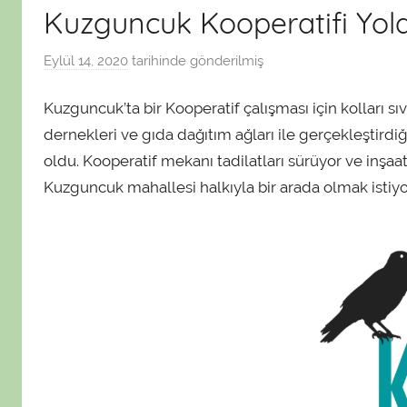
Kuzguncuk Kooperatifi Yola
Eylül 14, 2020
tarihinde gönderilmiş
a
d
Kuzguncuk’ta bir Kooperatif çalışması için kolları sı
m
i
dernekleri ve gıda dağıtım ağları ile gerçekleştirdiğ
n
oldu. Kooperatif mekanı tadilatları sürüyor ve inşaa
t
Kuzguncuk mahallesi halkıyla bir arada olmak istiy
a
r
a
f
ı
n
d
a
n