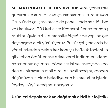
SELMA EROĞLU-ELİF TANRIVERDİ:
Yerel yönetimle
gücümüzle kurulduk ve çalışmalarımızı sürdürüyor
Grubu’nda çalışmalara (gıda paneli, gıda şenliği, bes
vb.) katılıyor, İBB Üretici ve Kooperatifler pazarın
muhtarlığıyla birlikte mahalle ölçeğinde yapılan çeş
dayanışma gibi) yürütüyoruz. Bu tür çalışmalarda b
yönetimlerden gelen her konuyu haftalık toplantıla
gibi taban örgütlenmelerine vergi indirimleri, depolam
pazarlarının açılması, görsel ve işitsel medyada koo
destek olmasının mali girdileri azaltacağını, kooper
düşünüyoruz. Yine belediyelerin hizmet alım işlerin
faydayı büyüteceğine inanıyoruz.
Ürünleri depolamak ve dağıtmak ciddi bir lojistik