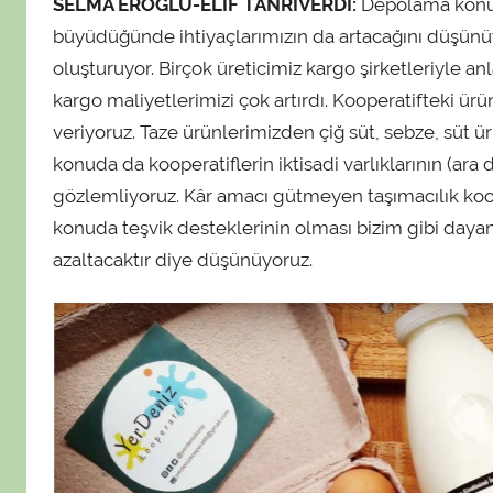
SELMA EROĞLU-ELİF TANRIVERDİ:
Depolama konus
büyüdüğünde ihtiyaçlarımızın da artacağını düşünüyo
oluşturuyor. Birçok üreticimiz kargo şirketleriyle 
kargo maliyetlerimizi çok artırdı. Kooperatifteki ürü
veriyoruz. Taze ürünlerimizden çiğ süt, sebze, süt ürü
konuda da kooperatiflerin iktisadi varlıklarının (ara d
gözlemliyoruz. Kâr amacı gütmeyen taşımacılık koop
konuda teşvik desteklerinin olması bizim gibi dayanı
azaltacaktır diye düşünüyoruz.