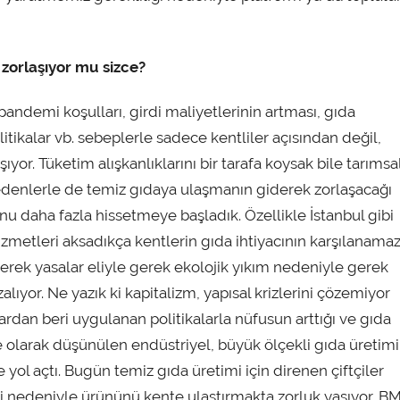
zorlaşıyor mu sizce?
pandemi koşulları, girdi maliyetlerinin artması, gıda
olitikalar vb. sebeplerle sadece kentliler açısından değil,
yor. Tüketim alışkanlıklarını bir tarafa koysak bile tarımsa
edenlerle de temiz gıdaya ulaşmanın giderek zorlaşacağı
u daha fazla hissetmeye başladık. Özellikle İstanbul gibi
zmetleri aksadıkça kentlerin gıda ihtiyacının karşılanama
erek yasalar eliyle gerek ekolojik yıkım nedeniyle gerek
lıyor. Ne yazık ki kapitalizm, yapısal krizlerini çözemiyor
ıllardan beri uygulanan politikalarla nüfusun arttığı ve gıda
e olarak düşünülen endüstriyel, büyük ölçekli gıda üretimi
ol açtı. Bugün temiz gıda üretimi için direnen çiftçiler
eri nedeniyle ürününü kente ulaştırmakta zorluk yaşıyor. B