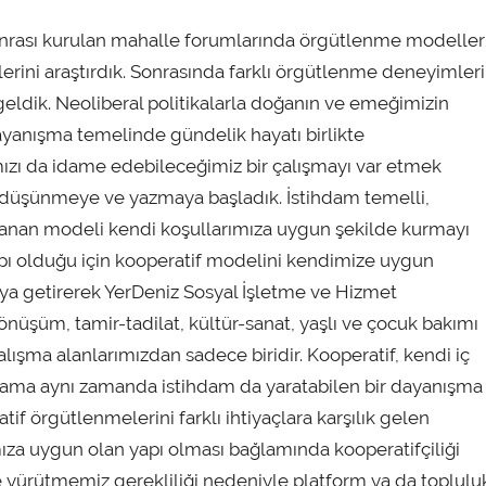
onrası kurulan mahalle forumlarında örgütlenme modeller
rini araştırdık. Sonrasında farklı örgütlenme deneyimleri
a geldik. Neoliberal politikalarla doğanın ve emeğimizin
yanışma temelinde gündelik hayatı birlikte
zı da idame edebileceğimiz bir çalışmayı var etmek
iye düşünmeye ve yazmaya başladık. İstihdam temelli,
nımlanan modeli kendi koşullarımıza uygun şekilde kurmayı
apı olduğu için kooperatif modelini kendimize uygun
raya getirerek YerDeniz Sosyal İşletme ve Hizmet
dönüşüm, tamir-tadilat, kültür-sanat, yaşlı ve çocuk bakımı
alışma alanlarımızdan sadece biridir. Kooperatif, kendi iç
ama aynı zamanda istihdam da yaratabilen bir dayanışma
tif örgütlenmelerini farklı ihtiyaçlara karşılık gelen
mıza uygun olan yapı olması bağlamında kooperatifçiliği
inde yürütmemiz gerekliliği nedeniyle platform ya da toplulu