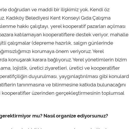
rle doğrudan ve maddi bir ilişkimiz yok. Kendi öz
uz. Kadıköy Belediyesi Kent Konseyi Gıda Çalışma
lenme hakkı çalıştayı, yerel kooperatif pazarları açılması
da pazara katılamayan kooperatiflere destek veriyor, mahalle
itli çalışmalar (depreme hazırlık, salgın günlerinde
ağımsızlığımızı korumaya önem veriyoruz. Yerel
rda konuşarak karara bağlıyoruz. Yerel yönetimlerin bizim
a, lojistik, üretici ziyaretleri, üretici ve kooperatifler
peratifçiliğin duyurulması, yaygınlaştırılması gibi konular
atiflerin tanınmasına ve bilinmesine katkıda bulunacağını
i kooperatifler üzerinden gerçekleştirmesinin toplumsal
 gerektirmiyor mu? Nasıl organize ediyorsunuz?