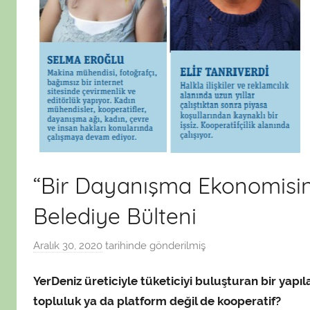
“Bir Dayanışma Ekonomisin
Belediye Bülteni
Aralık 30, 2020
tarihinde gönderilmiş
a
d
YerDeniz üreticiyle tüketiciyi buluşturan bir yapıl
m
i
topluluk ya da platform değil de kooperatif?