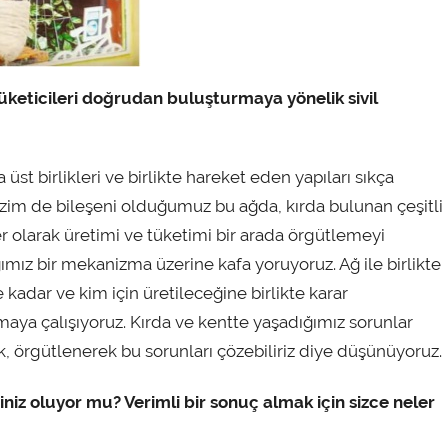
tüketicileri doğrudan buluşturmaya yönelik sivil
st birlikleri ve birlikte hareket eden yapıları sıkça
izim de bileşeni olduğumuz bu ağda, kırda bulunan çeşitli
er olarak üretimi ve tüketimi bir arada örgütlemeyi
ğımız bir mekanizma üzerine kafa yoruyoruz. Ağ ile birlikte
 kadar ve kim için üretileceğine birlikte karar
aya çalışıyoruz. Kırda ve kentte yaşadığımız sorunlar
ek, örgütlenerek bu sorunları çözebiliriz diye düşünüyoruz.
riniz oluyor mu? Verimli bir sonuç almak için sizce neler