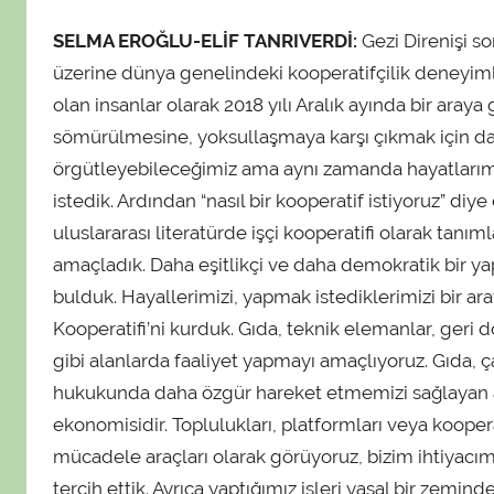
n
SELMA EROĞLU-ELİF TANRIVERDİ:
Gezi Direnişi s
t
a
üzerine dünya genelindeki kooperatifçilik deneyimle
r
olan insanlar olarak 2018 yılı Aralık ayında bir aray
a
sömürülmesine, yoksullaşmaya karşı çıkmak için da
f
örgütleyebileceğimiz ama aynı zamanda hayatlarımı
ı
istedik. Ardından “nasıl bir kooperatif istiyoruz” d
n
uluslararası literatürde işçi kooperatifi olarak ta
d
amaçladık. Daha eşitlikçi ve daha demokratik bir y
a
bulduk. Hayallerimizi, yapmak istediklerimizi bir a
n
Kooperatifi’ni kurduk. Gıda, teknik elemanlar, geri 
gibi alanlarda faaliyet yapmayı amaçlıyoruz. Gıda, ç
hukukunda daha özgür hareket etmemizi sağlayan 
ekonomisidir. Toplulukları, platformları veya koopera
mücadele araçları olarak görüyoruz, bizim ihtiyacı
tercih ettik. Ayrıca yaptığımız işleri yasal bir zem