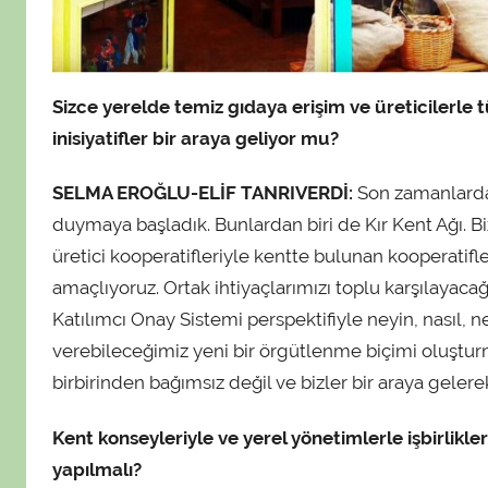
Sizce yerelde temiz gıdaya erişim ve üreticilerle 
inisiyatifler bir araya geliyor mu?
SELMA EROĞLU-ELİF TANRIVERDİ:
Son zamanlarda ü
duymaya başladık. Bunlardan biri de Kır Kent Ağı. B
üretici kooperatifleriyle kentte bulunan kooperatifl
amaçlıyoruz. Ortak ihtiyaçlarımızı toplu karşılayaca
Katılımcı Onay Sistemi perspektifiyle neyin, nasıl, ne
verebileceğimiz yeni bir örgütlenme biçimi oluşturm
birbirinden bağımsız değil ve bizler bir araya geler
Kent konseyleriyle ve yerel yönetimlerle işbirlikle
yapılmalı?