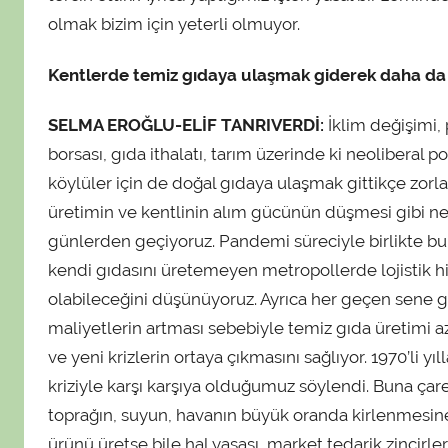
olmak bizim için yeterli olmuyor.
Kentlerde temiz gıdaya ulaşmak giderek daha da 
SELMA EROĞLU-ELİF TANRIVERDİ:
İklim değişimi, 
borsası, gıda ithalatı, tarım üzerinde ki neoliberal p
köylüler için de doğal gıdaya ulaşmak gittikçe zorlaşı
üretimin ve kentlinin alım gücünün düşmesi gibi n
günlerden geçiyoruz. Pandemi süreciyle birlikte bun
kendi gıdasını üretemeyen metropollerde lojistik hi
olabileceğini düşünüyoruz. Ayrıca her geçen sene g
maliyetlerin artması sebebiyle temiz gıda üretimi aza
ve yeni krizlerin ortaya çıkmasını sağlıyor. 1970’li y
kriziyle karşı karşıya olduğumuz söylendi. Buna çar
toprağın, suyun, havanın büyük oranda kirlenmesine y
ürünü üretse bile hal yasası, market tedarik zincirl