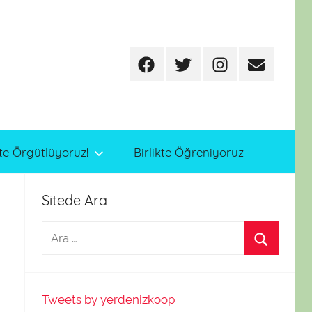
Facebook
Twitter
Instagram
E-
posta
te Örgütlüyoruz!
Birlikte Öğreniyoruz
Sitede Ara
Tweets by yerdenizkoop