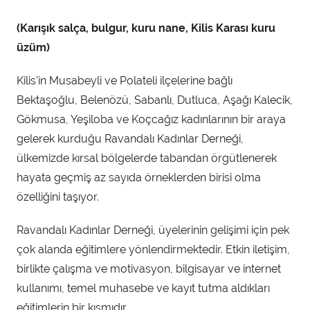
d
(Karışık salça, bulgur, kuru nane, Kilis Karası kuru
m
üzüm)
i
n
Kilis’in Musabeyli ve Polateli ilçelerine bağlı
t
Bektaşoğlu, Belenözü, Sabanlı, Dutluca, Aşağı Kalecik,
a
Gökmusa, Yeşiloba ve Koçcağız kadınlarının bir araya
r
a
gelerek kurduğu Ravandalı Kadınlar Derneği,
f
ülkemizde kırsal bölgelerde tabandan örgütlenerek
ı
hayata geçmiş az sayıda örneklerden birisi olma
n
özelliğini taşıyor.
d
a
Ravandalı Kadınlar Derneği, üyelerinin gelişimi için pek
n
çok alanda eğitimlere yönlendirmektedir. Etkin iletişim,
birlikte çalışma ve motivasyon, bilgisayar ve internet
kullanımı, temel muhasebe ve kayıt tutma aldıkları
eğitimlerin bir kısmıdır.