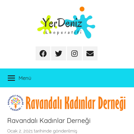
İçeriğe
atla
Facebook
Twitter
Instagram
E-
posta
Menü
Ravandalı Kadınlar Derneği
Ocak 2, 2021
tarihinde gönderilmiş
a