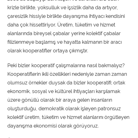
n
krizle birlikte, yoksulluk ve işsizlik daha da artıyor,
t
çaresizlik hissiyle birlikte dayanışma ihtiyacı kendisini
a
daha çok hissettiriyor. Üretim, tüketim ve hizmet
r
alanlarında bireysel çabalar yerine kolektif çabalar
a
filizlenmeye başlamış ve hayatta kalmanın bir aracı
f
olarak kooperatifler ortaya çıkmıştır.
ı
n
Peki bizler kooperatif çalışmalarına nasıl bakmalıyız?
d
Kooperatiflerin ikili özellikleri nedeniyle zaman zaman
a
olumsuz örnekler duysak da bizler kooperatifi; ortak
n
ekonomik, sosyal ve kültürel ihtiyaçları karşılamak
üzere gönüllü olarak bir araya gelen insanların
oluşturduğu, demokratik olarak işleyen patronsuz
kolektif üretim, tüketim ve hizmet alanlarını örgütleyen
dayanışma ekonomisi olarak görüyoruz.