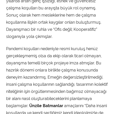
yıllarda artan genç işsizliği, esnek ve güvencesiz
çalışma koşulları bu arayışta büyük rol oynamış.
Sonuç olarak hem mesleklerine hem de çalışma
koşullarına ilişkin ortak kaygılar onları buluşturmuş.
Dayanışmacı bir ruhla ve “Ofis değil; Kooperatifiz”
sloganıyla yola çıkmışlar.
Pandemi koşulları nedeniyle resmi kuruluş henüz
gerçekleşmemiş olsa da ekip olarak ticari olmayan,
dayanışma temelli birçok projeye imza atmışlar. Bu
hazırlık dönemi onlara birlikte çalışma konusunda
deneyim kazandırmış. Emeğin değersizleştirilmediği,
insani çalışma koşullarının sağlandığı, tasarımın kolektif
niteliğinin işin örgütlenmesinden bağımsız olmayacağı
bir alanı nasıl oluşturabileceklerini planlamaya
başlamışlar.
Ünzile Batmanlar
amaçlarını “Daha insani
koşullarda ve kendi seçtiğimiz kendi ideolojimizle de