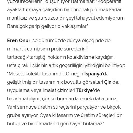
yüzdüreceklerini’ düşünüyor Batmanlar: “Kooperatifi
ayakta tutmaya çalışırken birbirine rakip olmak kadar
mantıksız ve şuursuzca bir şeyi tahayyül edemiyorum.
Bana çok garip geliyor o yaklaşımlar.”
Eren Onur
ise günümüzde dünya ölçeğinde de
mimarlık camiasının proje süreçlerini
tartacağı/tartıştığı noktanın kolektivizme kaydığını,
usta çırak ilişkisinin artık geçerliliğini yitirdiğini belirtiyor:
“Mesele kolektif tasarımdır…Örneğin
İspanya
’da
geliştirilmiş bir tasarımın 3 boyutlu görselleri
Çin
’de,
uygulama veya imalat çizimleri
Türkiye’
de
hazırlanabiliyor, çünkü buralarda emek daha ucuz.
Yani sermaye üretim süreçlerini parçalıyor ve birçok
gruba ayırıyor. Oysa ki tasarım ve üretim süreçleri bir
bütün ve biri olmadan diğeri hayat bulamaz.”