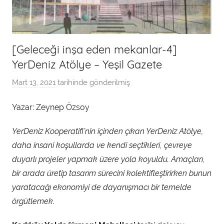
[Geleceği inşa eden mekanlar-4]
YerDeniz Atölye – Yeşil Gazete
Mart 13, 2021
tarihinde gönderilmiş
a
d
Yazar: Zeynep Özsoy
m
i
YerDeniz Kooperatifi’nin içinden çıkan YerDeniz Atölye,
n
daha insani koşullarda ve kendi seçtikleri, çevreye
t
duyarlı projeler yapmak üzere yola koyuldu. Amaçları,
a
bir arada üretip tasarım sürecini kolektifleştirirken bunun
r
a
yaratacağı ekonomiyi de dayanışmacı bir temelde
f
örgütlemek.
ı