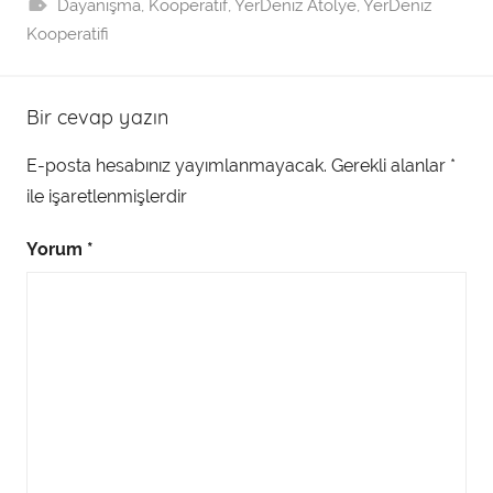
Dayanışma
,
Kooperatif
,
YerDeniz Atölye
,
YerDeniz
Kooperatifi
Bir cevap yazın
E-posta hesabınız yayımlanmayacak.
Gerekli alanlar
*
ile işaretlenmişlerdir
Yorum
*