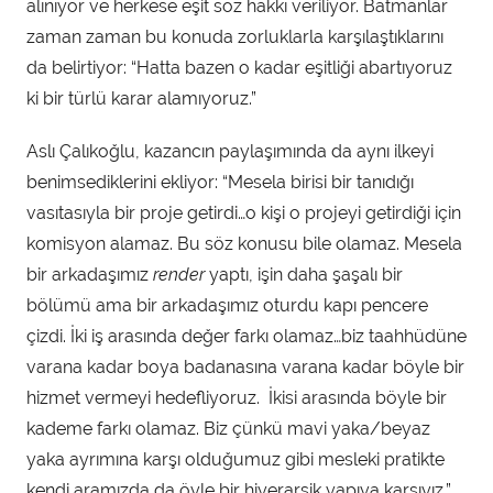
alınıyor ve herkese eşit söz hakkı veriliyor. Batmanlar
zaman zaman bu konuda zorluklarla karşılaştıklarını
da belirtiyor: “Hatta bazen o kadar eşitliği abartıyoruz
ki bir türlü karar alamıyoruz.”
Aslı Çalıkoğlu, kazancın paylaşımında da aynı ilkeyi
benimsediklerini ekliyor: “Mesela birisi bir tanıdığı
vasıtasıyla bir proje getirdi…o kişi o projeyi getirdiği için
komisyon alamaz. Bu söz konusu bile olamaz. Mesela
bir arkadaşımız
render
yaptı, işin daha şaşalı bir
bölümü ama bir arkadaşımız oturdu kapı pencere
çizdi. İki iş arasında değer farkı olamaz…biz taahhüdüne
varana kadar boya badanasına varana kadar böyle bir
hizmet vermeyi hedefliyoruz. İkisi arasında böyle bir
kademe farkı olamaz. Biz çünkü mavi yaka/beyaz
yaka ayrımına karşı olduğumuz gibi mesleki pratikte
kendi aramızda da öyle bir hiyerarşik yapıya karşıyız.”