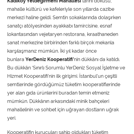
Kadıköy Yeldeğirmeni
Mahallesi
tarihi dokusu,
n
d
mahalle kültürü ve kafeleriyle son yıllarda cazibe
a
merkezi haline geldi. Semtin sokaklarında dolaşırken
n
sanatçı atölyesinden ayakkabı tamircisine, esnaf
lokantasından vejetaryen restorana, kıraathaneden
sanat merkezine birbirinden farklı birçok mekanla
karşılaşmanız mümkün. İki yıl kadar önce
bunlara
YerDeniz Kooperatifi’
nin dükkânı da katıldı.
Bu dükkân ‘Sınırlı Sorumlu YerDeniz Sosyal İşletme ve
Hizmet Kooperatifi’nin ilk girişimi. İstanbul’un çeşitli
semtlerinde gördüğümüz tüketim kooperatiflerinde
yer alan gıda ürünlerini buradan temin etmeniz
mümkün. Dükkânın arkasındaki minik bahçeleri
mahallelinin ve sohbet için uğrayan dostların uğrak
yeri.
Kooperatifin kurucuları sahip oldukları tüketim