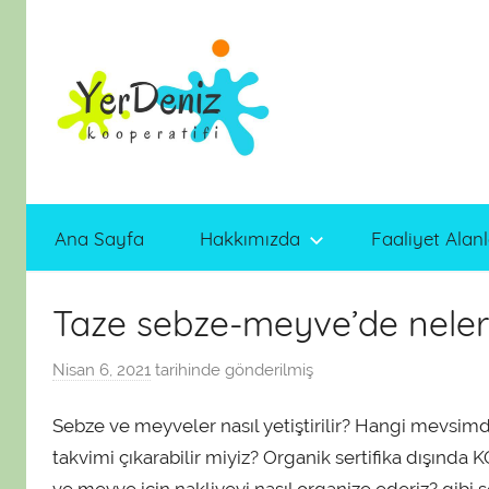
İçeriğe
atla
Ana Sayfa
Hakkımızda
Faaliyet Alanl
Taze sebze-meyve’de neler
Nisan 6, 2021
tarihinde gönderilmiş
a
d
Sebze ve meyveler nasıl yetiştirilir? Hangi mevsim
m
i
takvimi çıkarabilir miyiz? Organik sertifika dışı
n