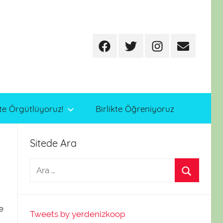
Facebook
Twitter
Instagram
E-
posta
te Örgütlüyoruz!
Birlikte Öğreniyoruz
Sitede Ara
e
Tweets by yerdenizkoop