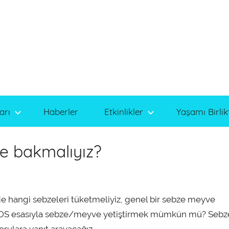
arı
Haberler
Etkinlikler
Yaşamı Birlik
e bakmalıyız?
de hangi sebzeleri tüketmeliyiz, genel bir sebze meyve
nda KOS esasıyla sebze/meyve yetiştirmek mümkün mü? Sebz