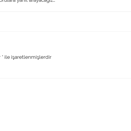
sorulara yanıt arayacağız…
r
*
ile işaretlenmişlerdir