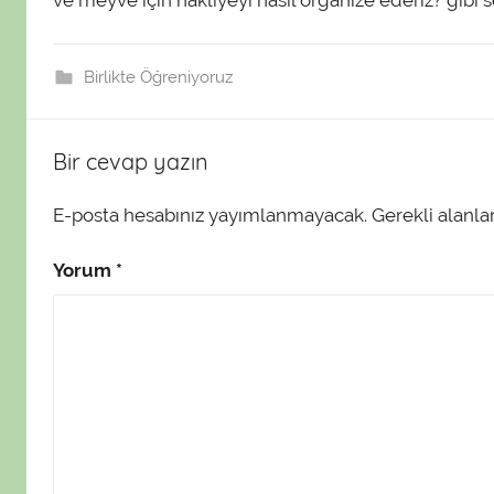
ve meyve için nakliyeyi nasıl organize ederiz? gibi 
t
a
Birlikte Öğreniyoruz
r
a
f
Bir cevap yazın
ı
n
E-posta hesabınız yayımlanmayacak.
Gerekli alanla
d
a
Yorum
*
n