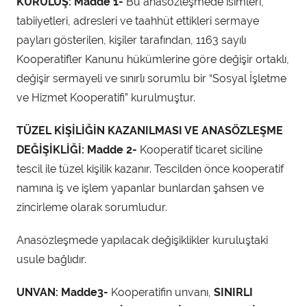
m
KURULUŞ: Madde 1-
Bu anasözleşmede isimleri,
i
tabiiyetleri, adresleri ve taahhüt ettikleri sermaye
n
payları gösterilen, kişiler tarafından, 1163 sayılı
t
Kooperatifler Kanunu hükümlerine göre değişir ortaklı,
a
değişir sermayeli ve sınırlı sorumlu bir “Sosyal İşletme
r
ve Hizmet Kooperatifi” kurulmuştur.
a
f
TÜZEL KİŞİLİĞİN KAZANILMASI VE ANASÖZLEŞME
ı
DEĞİŞİKLİĞİ: Madde 2-
Kooperatif ticaret siciline
n
tescil ile tüzel kişilik kazanır. Tescilden önce kooperatif
d
namına iş ve işlem yapanlar bunlardan şahsen ve
a
zincirleme olarak sorumludur.
n
Anasözleşmede yapılacak değişiklikler kuruluştaki
usule bağlıdır.
UNVAN: Madde3-
Kooperatifin unvanı,
SINIRLI