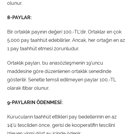
olunur.
8-PAYLAR:
Bir ortaklık payının değeri 100.-TL’dir. Ortaklar en çok
5.000 pay taahhüt edebilirler. Ancak, her ortağın en az
1 pay taahhüt etmesi zorunludur.
Ortaklık payları, bu anasözleşmenin 19’uncu
maddesine göre düzenlenen ortaklık senedinde
gösterilir. Senetle temsil edilmeyen paylar 100.-TL
olarak itibar olunur.
9-PAYLARIN ÖDENMESİ:
Kurucuların taahhüt ettikleri pay bedellerinin en az
1⁄4’ü tescilden önce, gerisi de kooperatifin tescilini
izleyen yirmi dört ay içinde ödenir.