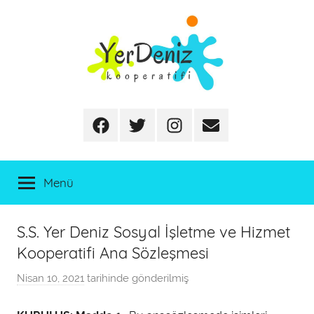
İçeriğe
atla
Facebook
Twitter
Instagram
E-
posta
Menü
S.S. Yer Deniz Sosyal İşletme ve Hizmet
Kooperatifi Ana Sözleşmesi
Nisan 10, 2021
tarihinde gönderilmiş
a
d