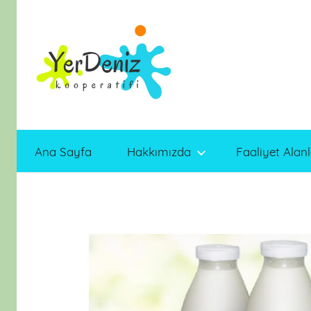
İçeriğe
atla
Ana Sayfa
Hakkımızda
Faaliyet Alanl