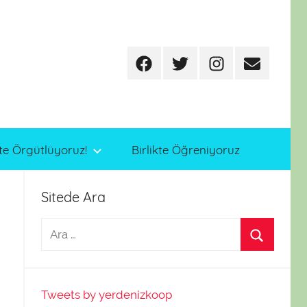
Facebook
Twitter
Instagram
E-
posta
te Örgütlüyoruz!
Birlikte Öğreniyoruz
Sitede Ara
Tweets by yerdenizkoop