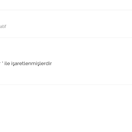
tif
r
*
ile işaretlenmişlerdir