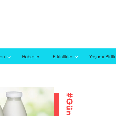
arı
Haberler
Etkinlikler
Yaşamı Birlik