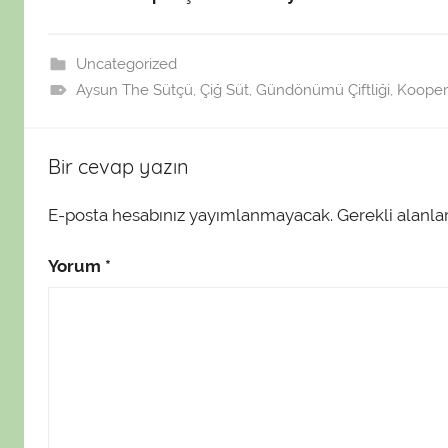
f
ı
n
Uncategorized
d
Aysun The Sütçü
,
Çiğ Süt
,
Gündönümü Çiftliği
,
Koopera
a
n
Bir cevap yazın
E-posta hesabınız yayımlanmayacak.
Gerekli alanla
Yorum
*