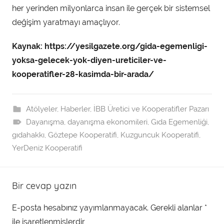
her yerinden milyonlarca insan ile gerçek bir sistemsel
değişim yaratmayı amaçlıyor.
Kaynak: https://yesilgazete.org/gida-egemenligi-
yoksa-gelecek-yok-diyen-ureticiler-ve-
kooperatifler-28-kasimda-bir-arada/
Atölyeler
,
Haberler
,
İBB Üretici ve Kooperatifler Pazarı
Dayanışma
,
dayanışma ekonomileri
,
Gıda Egemenliği
,
gıdahakkı
,
Göztepe Kooperatifi
,
Kuzguncuk Kooperatifi
,
YerDeniz Kooperatifi
Bir cevap yazın
E-posta hesabınız yayımlanmayacak.
Gerekli alanlar
*
ile işaretlenmişlerdir