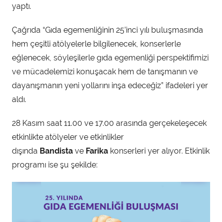
ı
yaptı.
n
d
Çağrıda “Gıda egemenliğinin 25’inci yılı buluşmasında
a
hem çeşitli atölyelerle bilgilenecek, konserlerle
n
eğlenecek, söyleşilerle gıda egemenliği perspektifimizi
ve mücadelemizi konuşacak hem de tanışmanın ve
dayanışmanın yeni yollarını inşa edeceğiz” ifadeleri yer
aldı.
28 Kasım saat 11.00 ve 17.00 arasında gerçekeleşecek
etkinlikte atölyeler ve etkinlikler
dışında
Bandista
ve
Farika
konserleri yer alıyor. Etkinlik
programı ise şu şekilde: