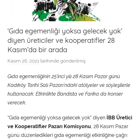
‘Gıda egemenliği yoksa gelecek yok’
diyen üreticiler ve kooperatifler 28
Kasım’da bir arada
Kasım 26, 2021
tarihinde gönderilmiş
a
d
Gıda egemenliğinin 25’inci yılı 28 Kasım Pazar günü
m
Kadıköy Tarihi Salı Pazarı’ndaki atölyeler ve söyleşilerle
i
n
kutlanacak. Etkinlikte Bandista ve Farika da konser
t
verecek.
a
“Gıda egemenliği yoksa gelecek yok” diyen
İBB Üretici
r
a
ve Kooperatifler Pazarı Komisyonu
, 28 Kasım Pazar
f
günü düzenledikleri gıda egemenliği etkinliğine çağrı