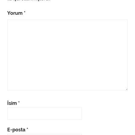
Yorum
*
İsim
*
E-posta
*