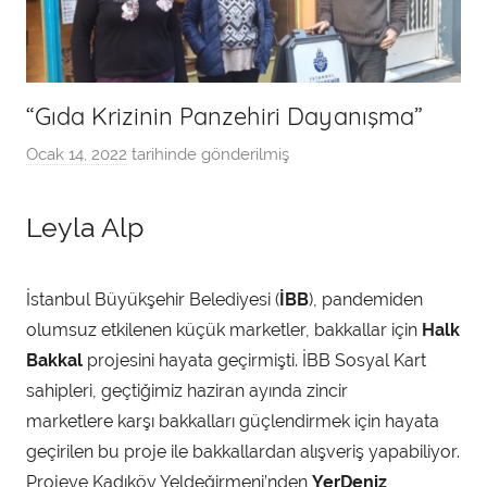
“Gıda Krizinin Panzehiri Dayanışma”
Ocak 14, 2022
tarihinde gönderilmiş
a
d
m
Leyla Alp
i
n
t
İstanbul Büyükşehir Belediyesi (
İBB
), pandemiden
a
olumsuz etkilenen küçük marketler, bakkallar için
Halk
r
Bakkal
projesini hayata geçirmişti. İBB Sosyal Kart
a
sahipleri, geçtiğimiz haziran ayında zincir
f
marketlere karşı bakkalları güçlendirmek için hayata
ı
geçirilen bu proje ile bakkallardan alışveriş yapabiliyor.
n
Projeye Kadıköy Yeldeğirmeni’nden
YerDeniz