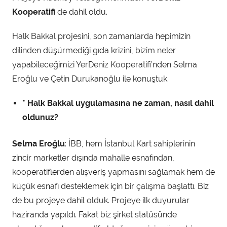
d
Kooperatifi
de dahil oldu.
a
n
Halk Bakkal projesini, son zamanlarda hepimizin
dilinden düşürmediği gıda krizini, bizim neler
yapabileceğimizi YerDeniz Kooperatifi’nden Selma
Eroğlu ve Çetin Durukanoğlu ile konuştuk.
* Halk Bakkal uygulamasına ne zaman, nasıl dahil
oldunuz?
Selma Eroğlu
: İBB, hem İstanbul Kart sahiplerinin
zincir marketler dışında mahalle esnafından,
kooperatiflerden alışveriş yapmasını sağlamak hem de
küçük esnafı desteklemek için bir çalışma başlattı. Biz
de bu projeye dahil olduk. Projeye ilk duyurular
haziranda yapıldı. Fakat biz şirket statüsünde