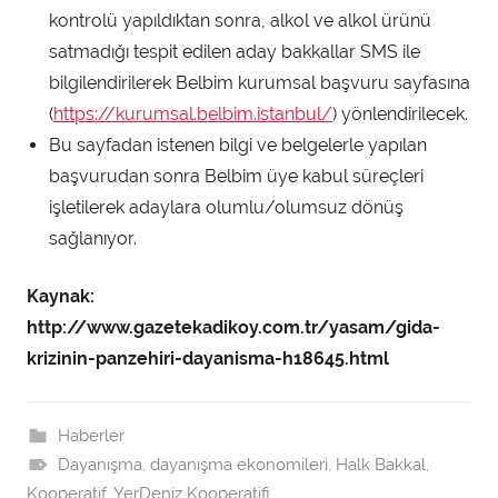
kontrolü yapıldıktan sonra, alkol ve alkol ürünü
satmadığı tespit edilen aday bakkallar SMS ile
bilgilendirilerek Belbim kurumsal başvuru sayfasına
(
https://kurumsal.belbim.istanbul/
) yönlendirilecek.
Bu sayfadan istenen bilgi ve belgelerle yapılan
başvurudan sonra Belbim üye kabul süreçleri
işletilerek adaylara olumlu/olumsuz dönüş
sağlanıyor.
Kaynak:
http://www.gazetekadikoy.com.tr/yasam/gida-
krizinin-panzehiri-dayanisma-h18645.html
Haberler
Dayanışma
,
dayanışma ekonomileri
,
Halk Bakkal
,
Kooperatif
,
YerDeniz Kooperatifi