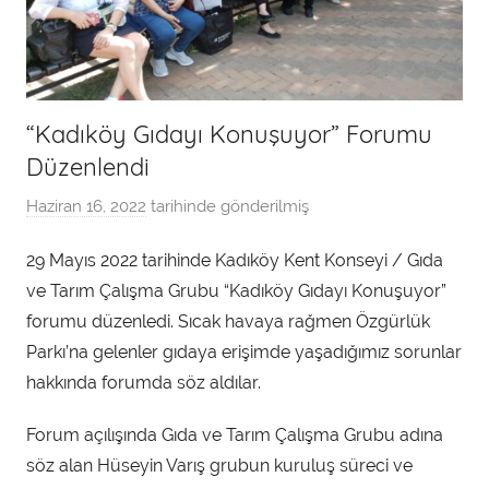
“Kadıköy Gıdayı Konuşuyor” Forumu
Düzenlendi
Haziran 16, 2022
tarihinde gönderilmiş
a
d
29 Mayıs 2022 tarihinde Kadıköy Kent Konseyi / Gıda
m
ve Tarım Çalışma Grubu “Kadıköy Gıdayı Konuşuyor”
i
n
forumu düzenledi. Sıcak havaya rağmen Özgürlük
t
Parkı’na gelenler gıdaya erişimde yaşadığımız sorunlar
a
hakkında forumda söz aldılar.
r
a
Forum açılışında Gıda ve Tarım Çalışma Grubu adına
f
söz alan Hüseyin Varış grubun kuruluş süreci ve