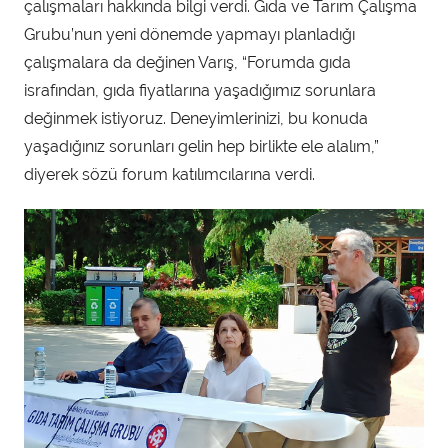
ı
çalışmaları hakkında bilgi verdi. Gıda ve Tarım Çalışma
n
Grubu’nun yeni dönemde yapmayı planladığı
d
çalışmalara da değinen Varış, “Forumda gıda
a
israfından, gıda fiyatlarına yaşadığımız sorunlara
n
değinmek istiyoruz. Deneyimlerinizi, bu konuda
yaşadığınız sorunları gelin hep birlikte ele alalım,”
diyerek sözü forum katılımcılarına verdi.