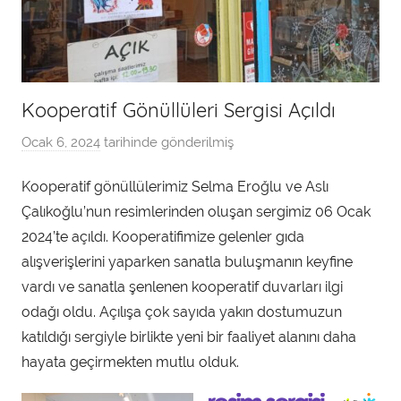
Kooperatif Gönüllüleri Sergisi Açıldı
Ocak 6, 2024
tarihinde gönderilmiş
a
d
Kooperatif gönüllülerimiz Selma Eroğlu ve Aslı
m
Çalıkoğlu’nun resimlerinden oluşan sergimiz 06 Ocak
i
n
2024’te açıldı. Kooperatifimize gelenler gıda
t
alışverişlerini yaparken sanatla buluşmanın keyfine
a
vardı ve sanatla şenlenen kooperatif duvarları ilgi
r
odağı oldu. Açılışa çok sayıda yakın dostumuzun
a
katıldığı sergiyle birlikte yeni bir faaliyet alanını daha
f
hayata geçirmekten mutlu olduk.
ı
n