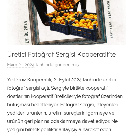
Üretici Fotoğraf Sergisi Kooperatif’te
Ekim 21, 2024
tarihinde gönderilmiş
a
d
YerDeniz Kooperatifi, 21 Eylül 2024 tarihinde üretici
m
fotoğraf sergisi açtı. Sergiyle birlikte kooperatif
i
n
dostlarının kooperatif üreticileriyle fotoğraf üzerinden
t
buluşması hedefleniyor. Fotoğraf sergisi, izleyenleri
a
yedikleri ürünlerin, üretim süreçlerini görmeye ve
r
ürünün geri planına odaklanmaya davet ediyor. Ne
a
yediğini bilmek politiktir anlayışıyla hareket eden