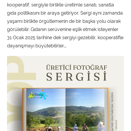
f
kooperatif, sergiyle birlikte üretimle sanatı, sanatla
ı
gıda politikasını bir araya getiriyor. Sergi aynı zamanda
n
yaşamı birlikte örgütlemenin de bir başka yolu olarak
d
görülebilir. Gıdanın serüvenine eşlik etmek isteyenler
a
31 Ocak 2025 tarihine dek sergiyi gezebilir, kooperatifle
n
dayanışmayı büyütebilirler….