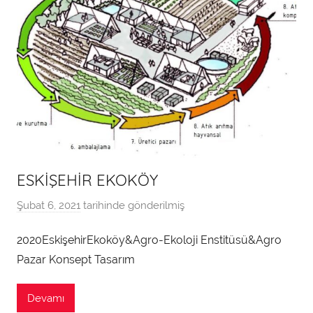
n
ESKİŞEHİR EKOKÖY
Şubat 6, 2021
tarihinde gönderilmiş
T
e
2020EskişehirEkoköy&Agro-Ekoloji Enstitüsü&Agro
k
Pazar Konsept Tasarım
n
i
k
Devamı