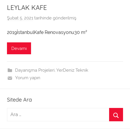
LEYLAK KAFE
Şubat 5, 2021
tarihinde gönderilmiş
T
e
2019İstanbulKafe Renovasyonu30 m²
k
n
i
Devamı
k
t
Dayanışma Projeleri
,
YerDeniz Teknik
a
Yorum yapın
r
a
f
Sitede Ara
ı
n
d
a