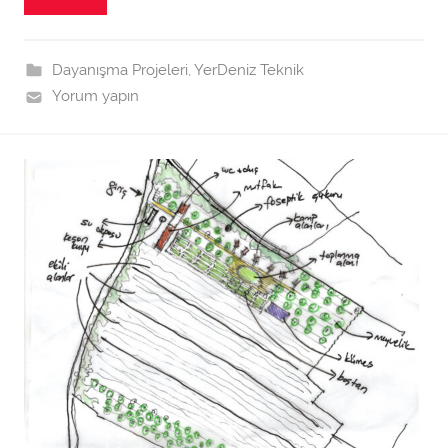
t
a
r
Dayanışma Projeleri
,
YerDeniz Teknik
a
Yorum yapın
f
ı
n
d
a
n