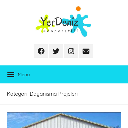
İçeriğe
atla
Facebook
Twitter
Instagram
E-
posta
Menü
Kategori:
Dayanışma Projeleri