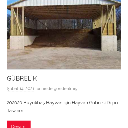
GÜBRELİK
Şubat 14, 2021
tarihinde gönderilmiş
T
e
202020 Büyükbaş Hayvan İçin Hayvan Gübresi Depo
k
Tasarımı
n
i
k
Devamı