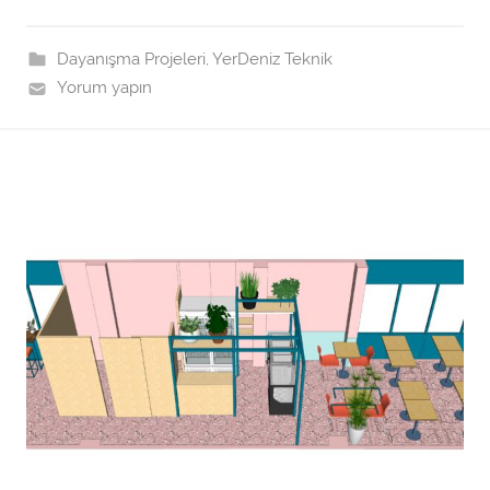
t
a
r
Dayanışma Projeleri
,
YerDeniz Teknik
a
Yorum yapın
f
ı
n
d
a
n