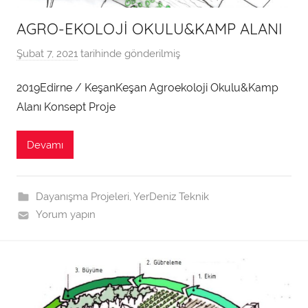
AGRO-EKOLOJİ OKULU&KAMP ALANI
Şubat 7, 2021
tarihinde gönderilmiş
T
e
2019Edirne / KeşanKeşan Agroekoloji Okulu&Kamp
k
Alanı Konsept Proje
n
i
k
Devamı
t
a
r
Dayanışma Projeleri
,
YerDeniz Teknik
a
Yorum yapın
f
ı
n
d
a