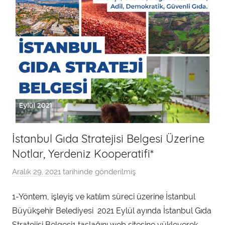
İstanbul Gıda Stratejisi Belgesi Üzerine
Notlar, Yerdeniz Kooperatifi*
Aralık 29, 2021
tarihinde gönderilmiş
a
d
1-Yöntem, işleyiş ve katılım süreci üzerine İstanbul
m
Büyükşehir Belediyesi 2021 Eylül ayında İstanbul Gıda
i
n
Stratejisi Belgesi1 taslağını web sitesine yükleyerek