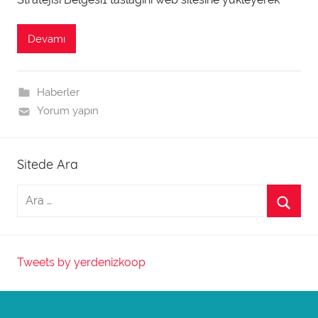
t
a
Devamı
r
a
f
Haberler
ı
Yorum yapın
n
d
Sitede Ara
a
n
Tweets by yerdenizkoop