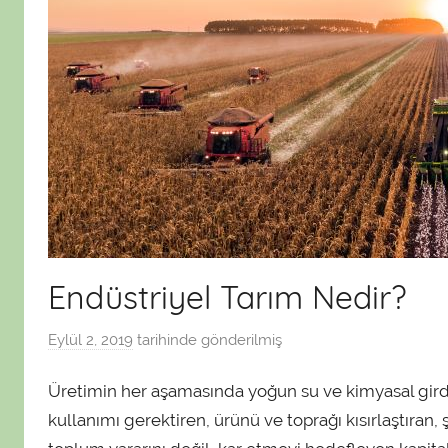
Endüstriyel Tarım Nedir?
Eylül 2, 2019
tarihinde gönderilmiş
a
d
Üretimin her aşamasında yoğun su ve kimyasal girdi
m
i
kullanımı gerektiren, ürünü ve toprağı kısırlaştıran
n