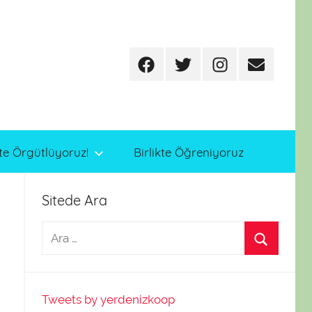
Facebook
Twitter
Instagram
E-
posta
te Örgütlüyoruz!
Birlikte Öğreniyoruz
Sitede Ara
Tweets by yerdenizkoop