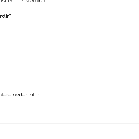
st tarım sistemidir.
rdir?
mlere neden olur.