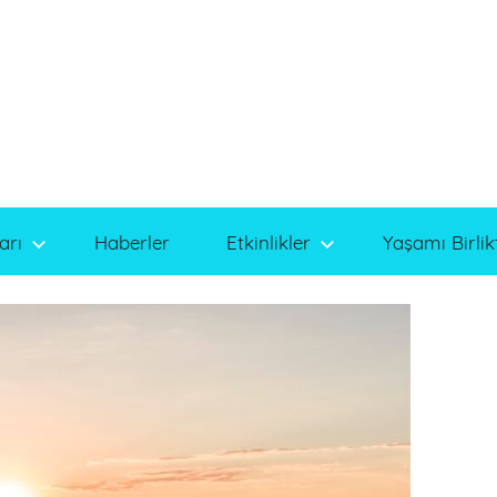
arı
Haberler
Etkinlikler
Yaşamı Birlik