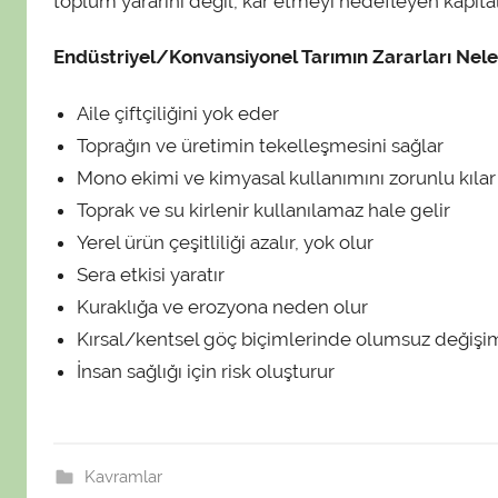
toplum yararını değil, kar etmeyi hedefleyen kapitali
t
a
Endüstriyel/Konvansiyonel Tarımın Zararları Nele
r
a
Aile çiftçiliğini yok eder
f
Toprağın ve üretimin tekelleşmesini sağlar
ı
Mono ekimi ve kimyasal kullanımını zorunlu kılar
n
Toprak ve su kirlenir kullanılamaz hale gelir
d
Yerel ürün çeşitliliği azalır, yok olur
a
Sera etkisi yaratır
n
Kuraklığa ve erozyona neden olur
Kırsal/kentsel göç biçimlerinde olumsuz değişi
İnsan sağlığı için risk oluşturur
Kavramlar