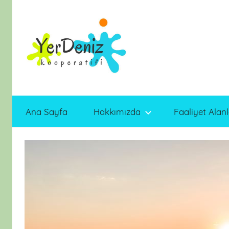
İçeriğe
atla
Ana Sayfa
Hakkımızda
Faaliyet Alanl