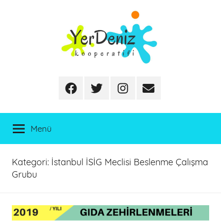
İçeriğe
atla
Facebook
Twitter
Instagram
E-
posta
Menü
Kategori:
İstanbul İSİG Meclisi Beslenme Çalışma
Grubu