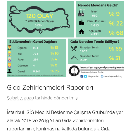
Gıda Zehirlenmeleri Raporları
Şubat 7, 2020
tarihinde gönderilmiş
a
d
İstanbul İSİG Meclisi Beslenme Çalışma Grubu’nda yer
m
alarak 2018 ve 2019 Yılları Gıda Zehirlenmeleri
i
n
raporlarının çıkarılmasına katkıda bulunduk. Gıda