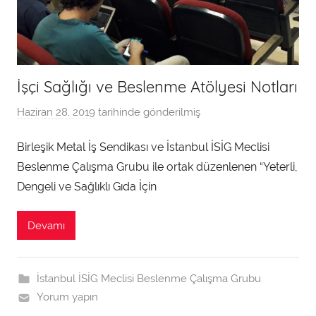
İşçi Sağlığı ve Beslenme Atölyesi Notları
Haziran 28, 2019
tarihinde gönderilmiş
a
d
Birleşik Metal İş Sendikası ve İstanbul İSİG Meclisi
m
Beslenme Çalışma Grubu ile ortak düzenlenen “Yeterli,
i
n
Dengeli ve Sağlıklı Gıda İçin
t
a
Devamı
r
a
f
İstanbul İSİG Meclisi Beslenme Çalışma Grubu
ı
Yorum yapın
n