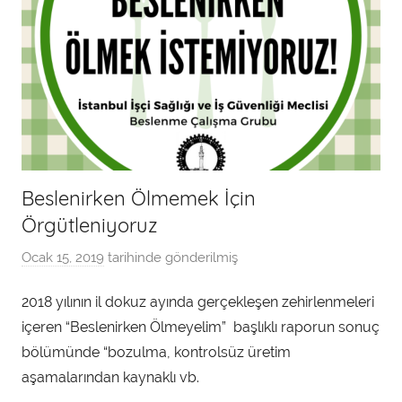
Beslenirken Ölmemek İçin
Örgütleniyoruz
Ocak 15, 2019
tarihinde gönderilmiş
a
d
2018 yılının il dokuz ayında gerçekleşen zehirlenmeleri
m
içeren “Beslenirken Ölmeyelim” başlıklı raporun sonuç
i
n
bölümünde “bozulma, kontrolsüz üretim
t
aşamalarından kaynaklı vb.
a