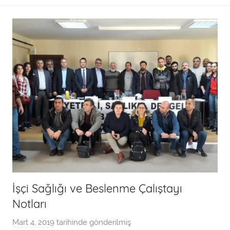
d
a
n
İşçi Sağlığı ve Beslenme Çalıştayı
Notları
Mart 4, 2019
tarihinde gönderilmiş
a