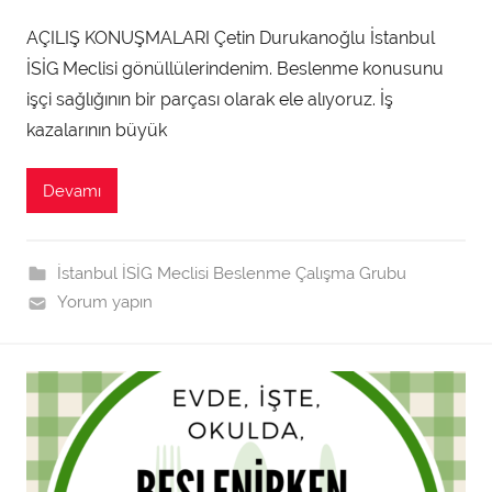
d
AÇILIŞ KONUŞMALARI Çetin Durukanoğlu İstanbul
m
İSİG Meclisi gönüllülerindenim. Beslenme konusunu
i
n
işçi sağlığının bir parçası olarak ele alıyoruz. İş
t
kazalarının büyük
a
r
Devamı
a
f
ı
İstanbul İSİG Meclisi Beslenme Çalışma Grubu
n
Yorum yapın
d
a
n