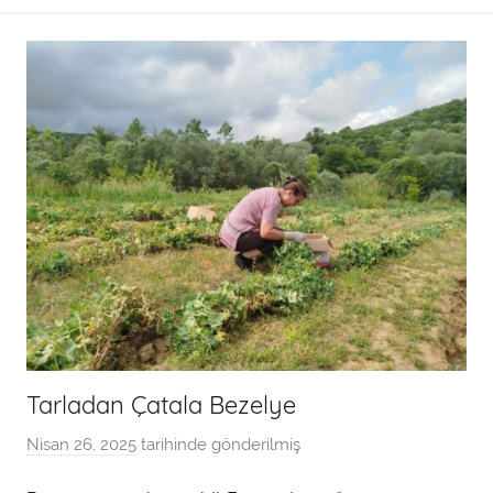
a
n
Tarladan Çatala Bezelye
Nisan 26, 2025
tarihinde gönderilmiş
a
d