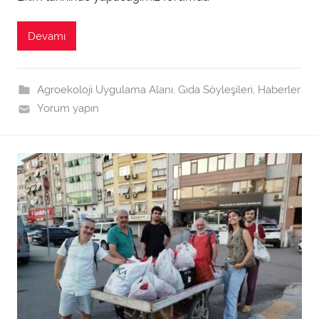
a
r
Devamı
a
f
ı
Agroekoloji Uygulama Alanı
,
Gıda Söyleşileri
,
Haberler
n
Yorum yapın
d
a
n