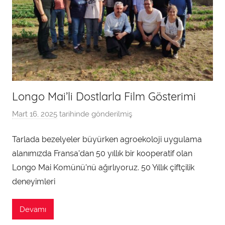
Longo Mai’li Dostlarla Film Gösterimi
Mart 16, 2025
tarihinde gönderilmiş
a
d
Tarlada bezelyeler büyürken agroekoloji uygulama
m
alanımızda Fransa’dan 50 yıllık bir kooperatif olan
i
n
Longo Mai Komünü’nü ağırlıyoruz. 50 Yıllık çiftçilik
t
deneyimleri
a
r
Devamı
a