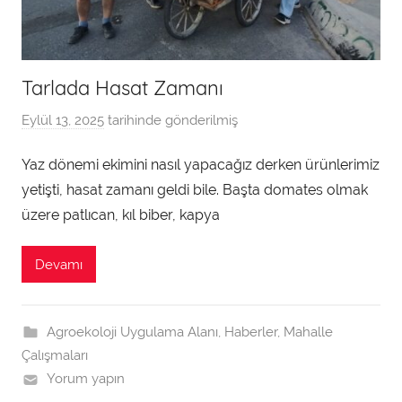
Tarlada Hasat Zamanı
Eylül 13, 2025
tarihinde gönderilmiş
a
d
Yaz dönemi ekimini nasıl yapacağız derken ürünlerimiz
m
yetişti, hasat zamanı geldi bile. Başta domates olmak
i
n
üzere patlıcan, kıl biber, kapya
t
a
Devamı
r
a
f
Agroekoloji Uygulama Alanı
,
Haberler
,
Mahalle
ı
Çalışmaları
n
Yorum yapın
d