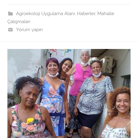
f
ı
Agroekoloji Uygulama Alanı
,
Haberler
,
Mahalle
n
Çalışmaları
d
Yorum yapın
a
n