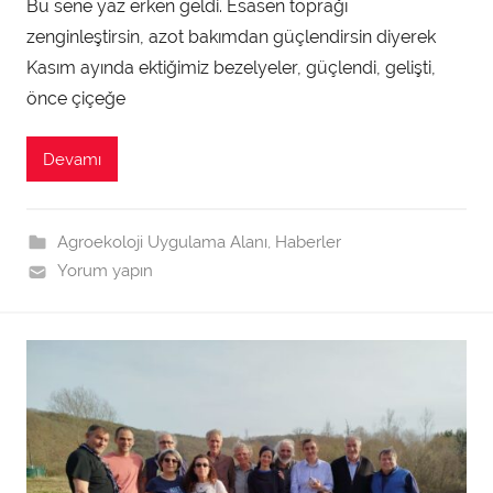
Bu sene yaz erken geldi. Esasen toprağı
m
zenginleştirsin, azot bakımdan güçlendirsin diyerek
i
n
Kasım ayında ektiğimiz bezelyeler, güçlendi, gelişti,
t
önce çiçeğe
a
r
Devamı
a
f
ı
Agroekoloji Uygulama Alanı
,
Haberler
n
Yorum yapın
d
a
n