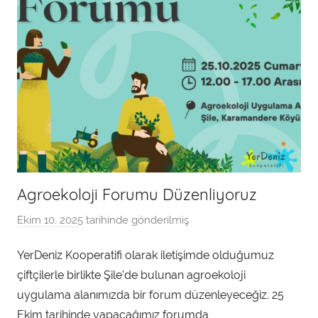
Agroekoloji Forumu Düzenliyoruz
Ekim 10, 2025
tarihinde gönderilmiş
a
d
YerDeniz Kooperatifi olarak iletişimde olduğumuz
m
çiftçilerle birlikte Şile’de bulunan agroekoloji
i
n
uygulama alanımızda bir forum düzenleyeceğiz. 25
t
Ekim tarihinde yapacağımız forumda