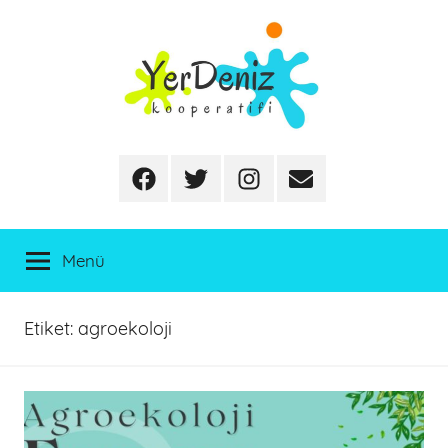
İçeriğe
atla
Facebook
Twitter
Instagram
E-
posta
Menü
Etiket:
agroekoloji