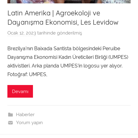
Latin Amerika | Agroekoloji ve
Dayanışma Ekonomisi, Les Levidow
Ocak 12, 2023
tarihinde gönderilmiş
a
d
Brezilya’nın Baixada Santista bölgesindeki Peruíbe
m
Dayanışma Ekonomisi Kadın Üreticileri Birliği (UMPES)
i
n
aktivistleri. Arka planda UMPES’in logosu yer alıyor.
t
Fotoğraf: UMPES,
a
r
Devamı
a
f
ı
Haberler
n
Yorum yapın
d
a