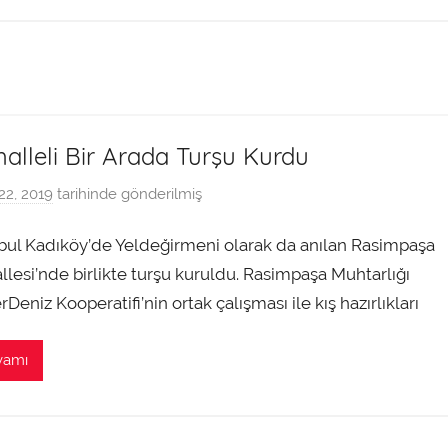
a
f
ı
n
d
a
alleli Bir Arada Turşu Kurdu
n
 22, 2019
tarihinde gönderilmiş
a
d
nbul Kadıköy’de Yeldeğirmeni olarak da anılan Rasimpaşa
m
i
lesi’nde birlikte turşu kuruldu. Rasimpaşa Muhtarlığı
n
rDeniz Kooperatifi’nin ortak çalışması ile kış hazırlıkları
t
a
vamı
r
a
f