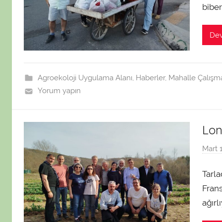
biber
De
Agroekoloji Uygulama Alanı
,
Haberler
,
Mahalle Çalışma
Yorum yapın
Lon
Mart 
Tarl
Frans
ağırl