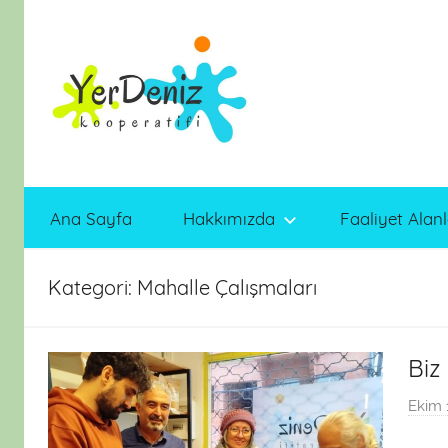
İçeriğe
atla
Ana Sayfa
Hakkımızda
Faaliyet Alanl
Kategori:
Mahalle Çalışmaları
Biz
Ekim 