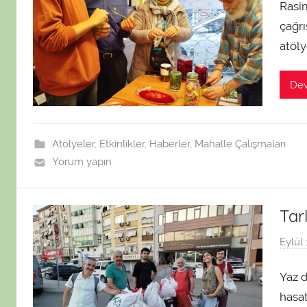
Rasim
çağrı
atöly
De
Atölyeler
,
Etkinlikler
,
Haberler
,
Mahalle Çalışmaları
Yorum yapın
Tar
Eylül 
Yaz d
hasat