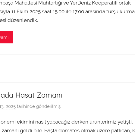
paşa Mahallesi Muhtarlığı ve YerDeniz Kooperatifi ortak
m
i
sıyla 11 Ekim 2025 saat 15.00 ile 17.00 arasında turşu kurma
n
esi düzenlendik.
t
a
vamı
r
a
f
ı
n
d
a
lada Hasat Zamanı
n
13, 2025
tarihinde gönderilmiş
a
d
önemi ekimini nasıl yapacağız derken ürünlerimiz yetişti,
m
i
 zamanı geldi bile. Başta domates olmak üzere patlıcan, k