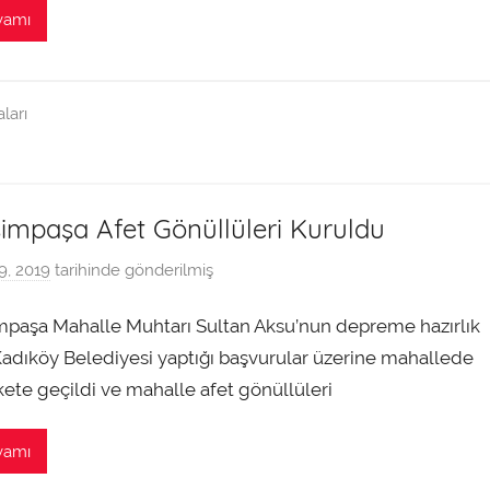
a
vamı
r
a
f
ları
ı
n
d
a
impaşa Afet Gönüllüleri Kuruldu
n
9, 2019
tarihinde gönderilmiş
a
d
mpaşa Mahalle Muhtarı Sultan Aksu’nun depreme hazırlık
m
i
Kadıköy Belediyesi yaptığı başvurular üzerine mahallede
n
ete geçildi ve mahalle afet gönüllüleri
t
a
vamı
r