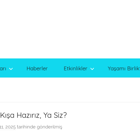
arı
Haberler
Etkinlikler
Yaşamı Birlik
 Kışa Hazırız, Ya Siz?
11, 2025
tarihinde gönderilmiş
a
d