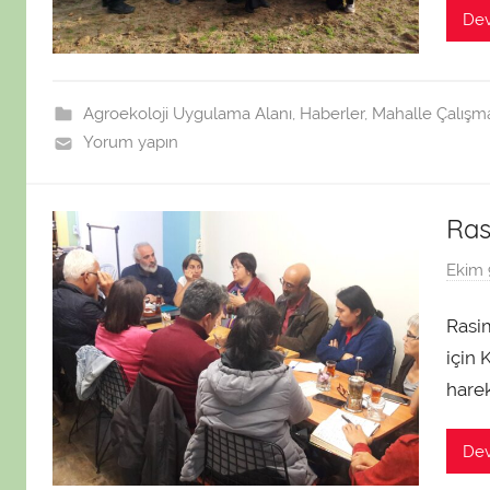
De
Agroekoloji Uygulama Alanı
,
Haberler
,
Mahalle Çalışma
Yorum yapın
Ras
Ekim 
Rasi
için 
harek
De