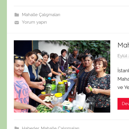
Mahalle Çalışmaları
Yorum yapın
Mah
Eylül
İsta
Mahal
ve Ye
De
Haberler
,
Mahalle Çalışmaları