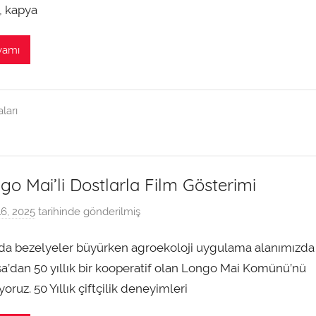
n
, kapya
t
a
vamı
r
a
f
ları
ı
n
d
a
go Mai’li Dostlarla Film Gösterimi
n
16, 2025
tarihinde gönderilmiş
a
d
ada bezelyeler büyürken agroekoloji uygulama alanımızda
m
i
a’dan 50 yıllık bir kooperatif olan Longo Mai Komünü’nü
n
ıyoruz. 50 Yıllık çiftçilik deneyimleri
t