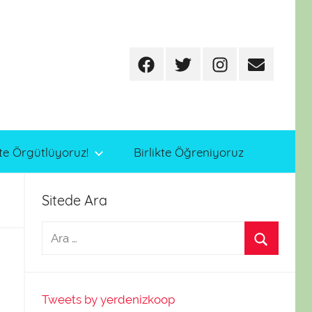
Facebook
Twitter
Instagram
E-
posta
te Örgütlüyoruz!
Birlikte Öğreniyoruz
Sitede Ara
Tweets by yerdenizkoop