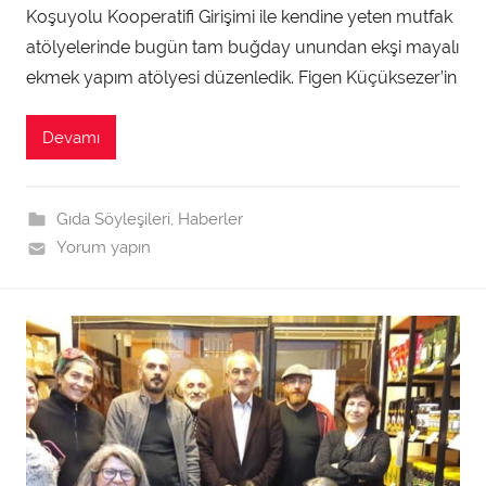
Koşuyolu Kooperatifi Girişimi ile kendine yeten mutfak
m
atölyelerinde bugün tam buğday unundan ekşi mayalı
i
n
ekmek yapım atölyesi düzenledik. Figen Küçüksezer’in
t
a
Devamı
r
a
f
Gıda Söyleşileri
,
Haberler
ı
Yorum yapın
n
d
a
n