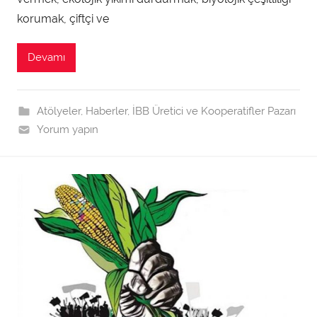
t
korumak, çiftçi ve
a
r
Devamı
a
f
ı
Atölyeler
,
Haberler
,
İBB Üretici ve Kooperatifler Pazarı
n
Yorum yapın
d
a
n