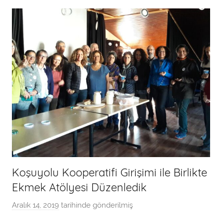
a
n
Koşuyolu Kooperatifi Girişimi ile Birlikte
Ekmek Atölyesi Düzenledik
Aralık 14, 2019
tarihinde gönderilmiş
a
d