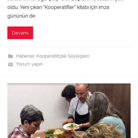
n
oldu. Yeni çıkan “Kooperatifler” kitabı için imza
t
gününün de
a
r
Devamı
a
f
ı
Haberler
,
Kooperatifçilik Söyleşileri
n
Yorum yapın
d
a
n