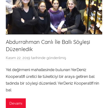
Abdurrahman Canlı İle Ballı Söyleşi
Düzenledik
Kasım 22, 2019
tarihinde gönderilmiş
a
d
Yel değirmeni mahallesinde bulunan YerDeniz
m
Kooperatifi üretici ile tüketiciyi bir araya getiren bal
i
n
tadında bir söyleşi düzenledi. YerDeniz Kooperatifi’nin
t
bal
a
r
Devamı
a