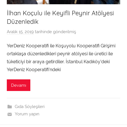
İlhan Koçulu ile Keyifli Peynir Atölyesi
Düzenledik
Aralık 15, 2019
tarihinde gönderilmiş
a
d
YerDeniz Kooperatifi ile Koşuyolu Kooperatifi Girişimi
m
ortaklaşa düzenledikleri peynir atölyesi ile üretici ile
i
n
tüketiciyi bir araya getirdiler. İstanbul Kadıköy’deki
t
YerDeniz Kooperatifi’ndeki
a
r
Devamı
a
f
ı
Gıda Söyleşileri
n
Yorum yapın
d