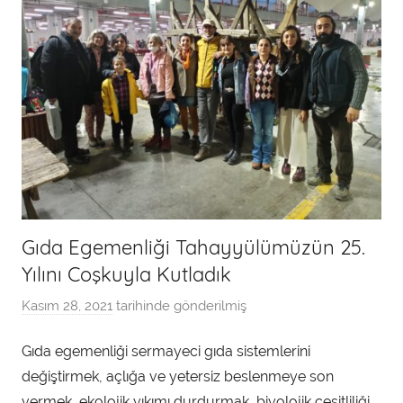
Gıda Egemenliği Tahayyülümüzün 25.
Yılını Coşkuyla Kutladık
Kasım 28, 2021
tarihinde gönderilmiş
a
d
Gıda egemenliği sermayeci gıda sistemlerini
m
değiştirmek, açlığa ve yetersiz beslenmeye son
i
n
vermek, ekolojik yıkımı durdurmak, biyolojik çeşitliliği