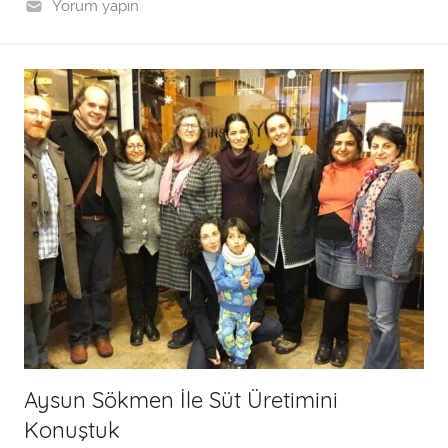
ı
Yorum yapın
n
d
a
n
Aysun Sökmen İle Süt Üretimini
Konuştuk