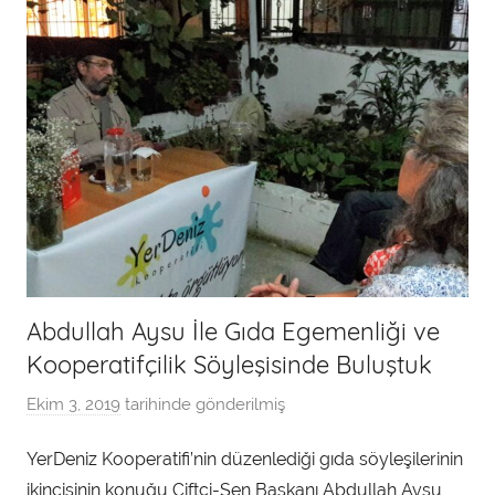
Abdullah Aysu İle Gıda Egemenliği ve
Kooperatifçilik Söyleşisinde Buluştuk
Ekim 3, 2019
tarihinde gönderilmiş
a
d
YerDeniz Kooperatifi’nin düzenlediği gıda söyleşilerinin
m
ikincisinin konuğu Çiftçi-Sen Başkanı Abdullah Aysu
i