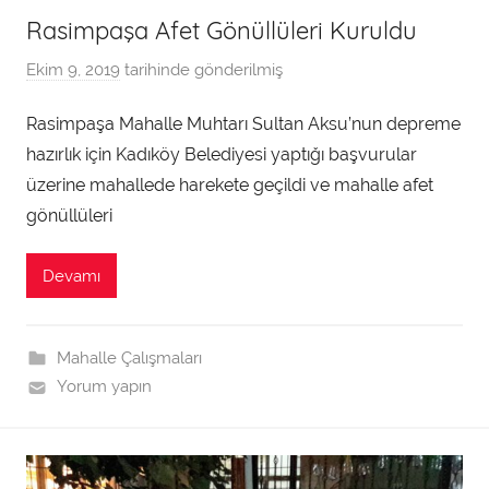
Rasimpaşa Afet Gönüllüleri Kuruldu
Ekim 9, 2019
tarihinde gönderilmiş
a
d
Rasimpaşa Mahalle Muhtarı Sultan Aksu’nun depreme
m
hazırlık için Kadıköy Belediyesi yaptığı başvurular
i
n
üzerine mahallede harekete geçildi ve mahalle afet
t
gönüllüleri
a
r
Devamı
a
f
ı
Mahalle Çalışmaları
n
Yorum yapın
d
a
n