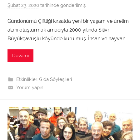
Şubat 23, 2020
tarihinde gönderilmiş
a
d
Gündönümü Çiftliği kırsalda yeni bir yaşam ve üretim
m
alanı oluşturmak amacıyla 2000 yılında Silivri
i
n
Büyükçavuşlu köyünde kurulmuş. İnsan ve hayvan
t
a
Devamı
r
a
f
Etkinlikler
,
Gıda Söyleşileri
ı
Yorum yapın
n
d
a
n