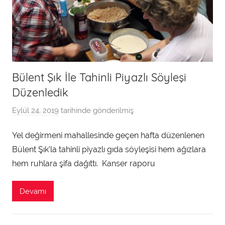
Bülent Şık İle Tahinli Piyazlı Söyleşi
Düzenledik
Eylül 24, 2019
tarihinde gönderilmiş
a
d
Yel değirmeni mahallesinde geçen hafta düzenlenen
m
Bülent Şık’la tahinli piyazlı gıda söyleşisi hem ağızlara
i
n
hem ruhlara şifa dağıttı. Kanser raporu
t
a
Devamı
r
a