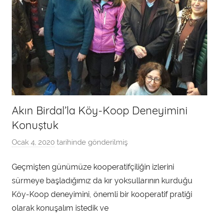
Akın Birdal’la Köy-Koop Deneyimini
Konuştuk
Ocak 4, 2020
tarihinde gönderilmiş
a
d
Geçmişten günümüze kooperatifçiliğin izlerini
m
sürmeye başladığımız da kır yoksullarının kurduğu
i
n
Köy-Koop deneyimini, önemli bir kooperatif pratiği
t
olarak konuşalım istedik ve
a