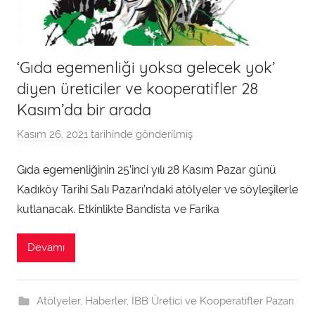
‘Gıda egemenliği yoksa gelecek yok’
diyen üreticiler ve kooperatifler 28
Kasım’da bir arada
Kasım 26, 2021
tarihinde gönderilmiş
a
d
Gıda egemenliğinin 25’inci yılı 28 Kasım Pazar günü
m
Kadıköy Tarihi Salı Pazarı’ndaki atölyeler ve söyleşilerle
i
n
kutlanacak. Etkinlikte Bandista ve Farika
t
a
Devamı
r
a
f
Atölyeler
,
Haberler
,
İBB Üretici ve Kooperatifler Pazarı