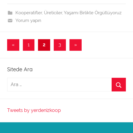
a
f
Kooperatifler
,
Üreticiler
,
Yaşamı Birlikte Örgütlüyoruz
ı
Yorum yapın
n
d
Yazı
a
Önceki
Sonraki
«
1
2
3
»
n
yazılar
yazılar
dolaşımı
Sitede Ara
Tweets by yerdenizkoop