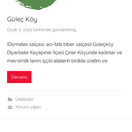
Güleç Köy
Ocak 2, 2021
tarihinde gönderilmiş
a
d
(Domates salçası, acı-tatlı biber salçası) Güleçköy
m
Diyarbakır Kayapınar İlçesi Çınar Köyünde kadınlar ve
i
n
mevsimlik tarım işçisi ailelerin birlikte üretim ve
t
a
Devamı
r
a
f
Üreticiler
ı
Yorum yapın
n
d
a