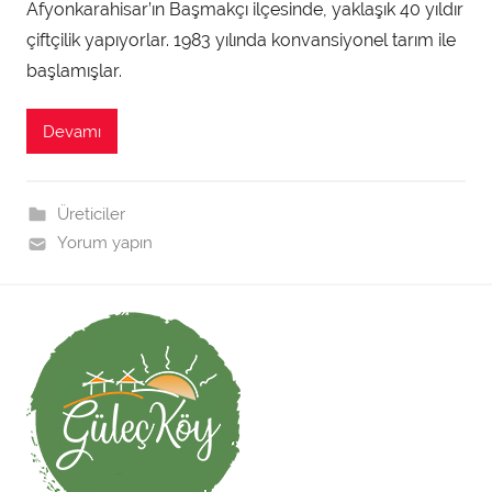
Afyonkarahisar’ın Başmakçı ilçesinde, yaklaşık 40 yıldır
i
n
çiftçilik yapıyorlar. 1983 yılında konvansiyonel tarım ile
t
başlamışlar.
a
r
Devamı
a
f
ı
Üreticiler
n
Yorum yapın
d
a
n