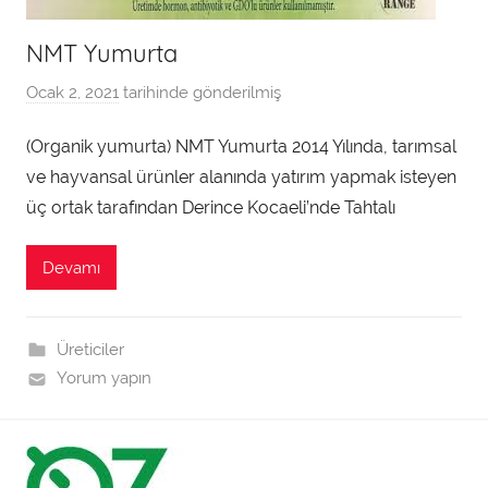
NMT Yumurta
Ocak 2, 2021
tarihinde gönderilmiş
a
d
(Organik yumurta) NMT Yumurta 2014 Yılında, tarımsal
m
ve hayvansal ürünler alanında yatırım yapmak isteyen
i
n
üç ortak tarafından Derince Kocaeli’nde Tahtalı
t
a
Devamı
r
a
f
Üreticiler
ı
Yorum yapın
n
d
a