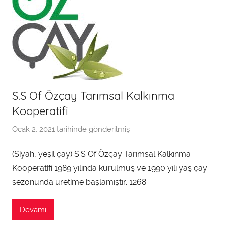
n
S.S Of Özçay Tarımsal Kalkınma
Kooperatifi
Ocak 2, 2021
tarihinde gönderilmiş
a
d
(Siyah, yeşil çay) S.S Of Özçay Tarımsal Kalkınma
m
Kooperatifi 1989 yılında kurulmuş ve 1990 yılı yaş çay
i
n
sezonunda üretime başlamıştır. 1268
t
a
Devamı
r