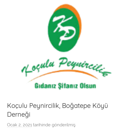
n
Koçulu Peynircilik, Boğatepe Köyü
Derneği
Ocak 2, 2021
tarihinde gönderilmiş
a