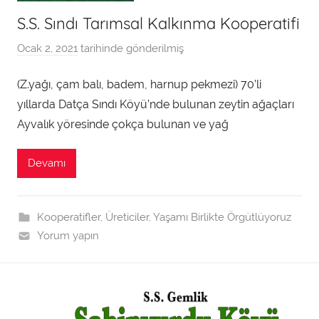
S.S. Sındı Tarımsal Kalkınma Kooperatifi
Ocak 2, 2021
tarihinde gönderilmiş
a
d
(Z.yağı, çam balı, badem, harnup pekmezi) 70’li
m
yıllarda Datça Sındı Köyü’nde bulunan zeytin ağaçları
i
n
Ayvalık yöresinde çokça bulunan ve yağ
t
a
Devamı
r
a
f
Kooperatifler
,
Üreticiler
,
Yaşamı Birlikte Örgütlüyoruz
ı
Yorum yapın
n
d
a
n