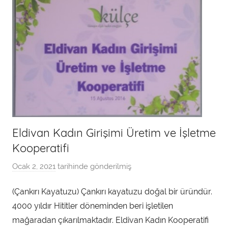
Eldivan Kadın Girişimi Üretim ve İşletme
Kooperatifi
Ocak 2, 2021
tarihinde gönderilmiş
a
d
(Çankırı Kayatuzu) Çankırı kayatuzu doğal bir üründür.
m
4000 yıldır Hititler döneminden beri işletilen
i
n
mağaradan çıkarılmaktadır. Eldivan Kadın Kooperatifi