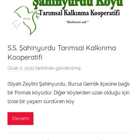
S.S. Şahinyurdu Tarımsal Kalkınma
Kooperatifi
Ocak 2, 2021
tarihinde gönderilmiş
a
d
(Siyah Zeytin) Şahinyurdu, Bursa Gemlik ilçesine bağlı
m
bir Pomak köyüdür. Diğer köylerden uzak olduğu için
i
n
izole bir yaşam sürdüren köy
t
a
Devamı
r
a