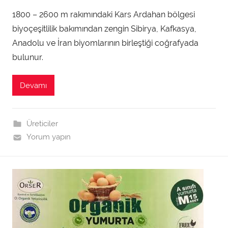
d
1800 – 2600 m rakımındaki Kars Ardahan bölgesi
m
biyoçeşitlilik bakımından zengin Sibirya, Kafkasya,
i
n
Anadolu ve İran biyomlarının birleştiği coğrafyada
t
bulunur.
a
r
Devamı
a
f
ı
Üreticiler
n
Yorum yapın
d
a
n