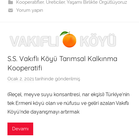
f
Kooperatifler
,
Üreticiler
,
Yaşamı Birlikte Örgütlüyoruz
ı
Yorum yapın
n
d
a
n
S.S. Vakıflı Köyü Tarımsal Kalkınma
Kooperatifi
Ocak 2, 2021
tarihinde gönderilmiş
a
d
(Reçel, meyve suyu konsantresi, nar ekşisi) Türkiye’nin
m
tek Ermeni köyü olan ve nüfusu ve geliri azalan Vakıflı
i
n
Köyü’nde dayanışmayı artırmak
t
a
Devamı
r