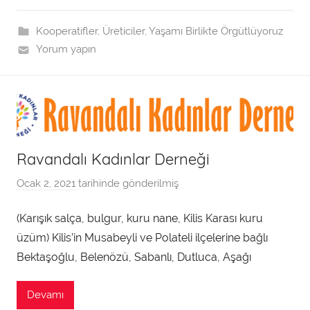
a
f
Kooperatifler
,
Üreticiler
,
Yaşamı Birlikte Örgütlüyoruz
ı
Yorum yapın
n
d
a
n
Ravandalı Kadınlar Derneği
Ocak 2, 2021
tarihinde gönderilmiş
a
d
(Karışık salça, bulgur, kuru nane, Kilis Karası kuru
m
üzüm) Kilis’in Musabeyli ve Polateli ilçelerine bağlı
i
n
Bektaşoğlu, Belenözü, Sabanlı, Dutluca, Aşağı
t
a
Devamı
r