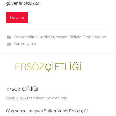
t
güvenilir oldukları
a
r
Devamı
a
f
ı
Kooperatifler
,
Üreticiler
,
Yaşamı Birlikte Örgütlüyoruz
n
Yorum yapın
d
a
n
Ersöz Çiftliği
Ocak 2, 2021
tarihinde gönderilmiş
a
d
(Yaş sebze, meyve) Sultan-Vehbi Ersöz çifti
m