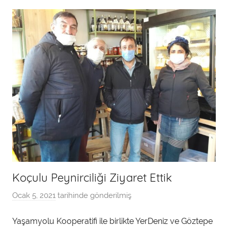
a
n
Koçulu Peynirciliği Ziyaret Ettik
Ocak 5, 2021
tarihinde gönderilmiş
a
d
Yaşamyolu Kooperatifi ile birlikte YerDeniz ve Göztepe
m