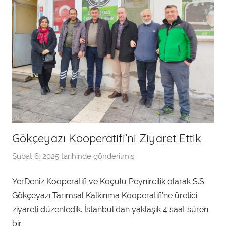
Gökçeyazı Kooperatifi’ni Ziyaret Ettik
Şubat 6, 2025
tarihinde gönderilmiş
a
d
YerDeniz Kooperatifi ve Koçulu Peynircilik olarak S.S.
m
Gökçeyazı Tarımsal Kalkınma Kooperatifi’ne üretici
i
n
ziyareti düzenledik. İstanbul’dan yaklaşık 4 saat süren
t
bir