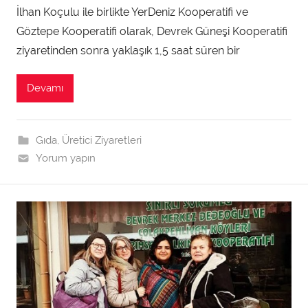
İlhan Koçulu ile birlikte YerDeniz Kooperatifi ve
m
Göztepe Kooperatifi olarak, Devrek Güneşi Kooperatifi
i
n
ziyaretinden sonra yaklaşık 1,5 saat süren bir
t
a
Devamı
r
a
f
Gıda
,
Üretici Ziyaretleri
ı
Yorum yapın
n
d
a
n