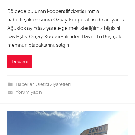
d
Bölgede bulunan kooperatif dostlarımızla
m
haberleştikten sonra Özçay Kooperatifini’de arayarak
i
n
Ağustos ayında ziyarete gelmek istediğimiz bilgisini
t
paylaştık. Özçay Kooperatifi’nden Hayrettin Bey çok
a
memnun olacaklarını, salgın
r
a
Devamı
f
ı
n
Haberler
,
Üretici Ziyaretleri
d
Yorum yapın
a
n