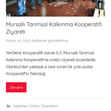
Mursallı Tarımsal Kalkınma Kooperatifi
Ziyareti
Kasım 10, 2022
tarihinde gönderilmiş
a
d
YerDeniz Kooperatifi olarak S.S. Mursallı Tarımsal
m
Kalkınma Kooperatifi’ne üretici ziyareti düzenledik.
i
n
İstanbul’dan yaklaşık 4 saat süren bir yolculukla
t
Kooperatif’in Tekirdağ
a
r
Devamı
a
f
ı
Haberler
,
Üretici Ziyaretleri