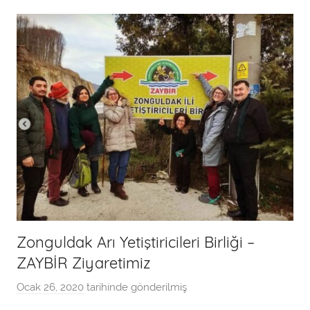
a
n
Zonguldak Arı Yetiştiricileri Birliği –
ZAYBİR Ziyaretimiz
Ocak 26, 2020
tarihinde gönderilmiş
a
d