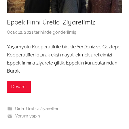
Eppek Fırını Üretici Ziyaretimiz
Ocak 12, 2021
tarihinde gönderilmiş
a
d
Yaşamyolu Kooperatifi ile birlikte YerDeniz ve Göztepe
m
Kooperatifleri olarak ekşi mayalı ekmek üreticimizi
i
n
Eppek fırınına ziyarete gittik. Eppek’in kurucularından
t
Burak
a
r
Devamı
a
f
ı
Gıda
,
Üretici Ziyaretleri
n
Yorum yapın
d