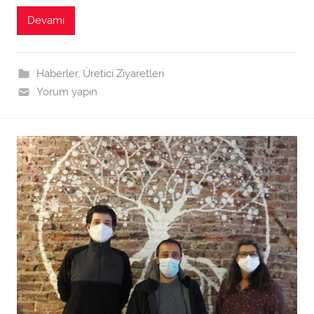
r
Devamı
a
f
ı
Haberler
,
Üretici Ziyaretleri
n
Yorum yapın
d
a
n