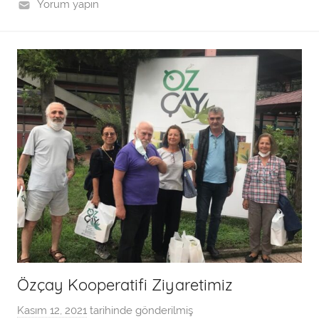
n
Yorum yapın
d
a
n
Özçay Kooperatifi Ziyaretimiz
Kasım 12, 2021
tarihinde gönderilmiş
a