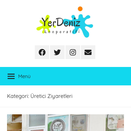
İçeriğe
atla
Facebook
Twitter
Instagram
E-
posta
Menü
Kategori:
Üretici Ziyaretleri