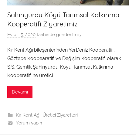
Şahinyurdu Köyü Tarımsal Kalkınma
Kooperatifi Ziyaretimiz
Eylül 15, 2020
tarihinde gönderilmiş
a
d
Kır Kent Ağı bileşenlerinden YerDeniz Kooperatifi,
m
Göztepe Koopearatifi ve Değişim Kooperatifi olarak
i
n
S.S. Gemlik Şahinyurdu Köyü Tarımsal Kalkınma
t
Kooperatifi’ne üretici
a
r
Devamı
a
f
ı
Kır Kent Ağı
,
Üretici Ziyaretleri
n
Yorum yapın
d