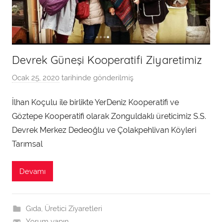
Devrek Güneşi Kooperatifi Ziyaretimiz
Ocak 25, 2020
tarihinde gönderilmiş
a
d
İlhan Koçulu ile birlikte YerDeniz Kooperatifi ve
m
Göztepe Kooperatifi olarak Zonguldaklı üreticimiz S.S.
i
n
Devrek Merkez Dedeoğlu ve Çolakpehlivan Köyleri
t
Tarımsal
a
r
Devamı
a
f
ı
Gıda
,
Üretici Ziyaretleri
n
Yorum yapın