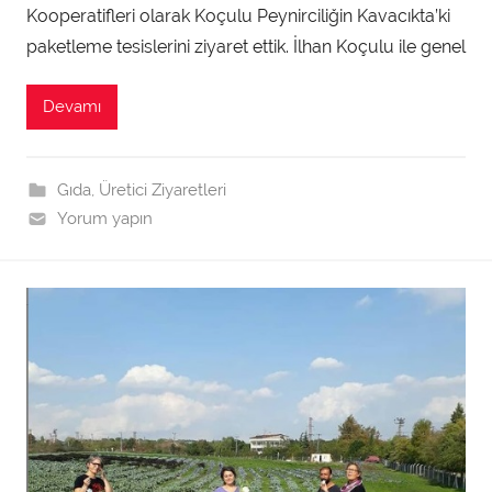
Kooperatifleri olarak Koçulu Peynirciliğin Kavacıkta’ki
i
n
paketleme tesislerini ziyaret ettik. İlhan Koçulu ile genel
t
a
Devamı
r
a
f
Gıda
,
Üretici Ziyaretleri
ı
Yorum yapın
n
d
a
n