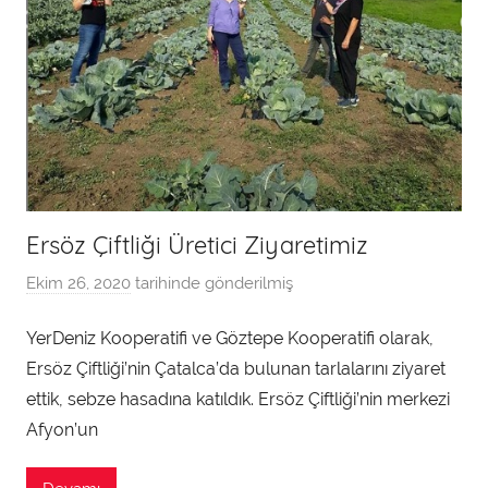
Ersöz Çiftliği Üretici Ziyaretimiz
Ekim 26, 2020
tarihinde gönderilmiş
a
d
YerDeniz Kooperatifi ve Göztepe Kooperatifi olarak,
m
Ersöz Çiftliği’nin Çatalca’da bulunan tarlalarını ziyaret
i
n
ettik, sebze hasadına katıldık. Ersöz Çiftliği’nin merkezi
t
Afyon’un
a
r