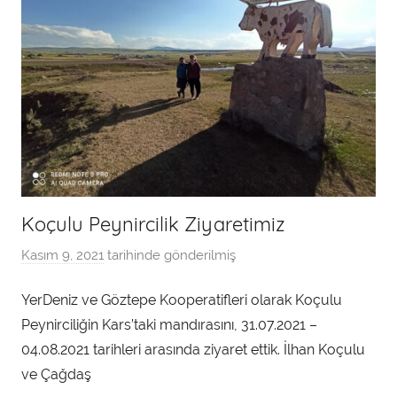
Koçulu Peynircilik Ziyaretimiz
Kasım 9, 2021
tarihinde gönderilmiş
a
d
YerDeniz ve Göztepe Kooperatifleri olarak Koçulu
m
Peynirciliğin Kars’taki mandırasını, 31.07.2021 –
i
n
04.08.2021 tarihleri arasında ziyaret ettik. İlhan Koçulu
t
ve Çağdaş
a